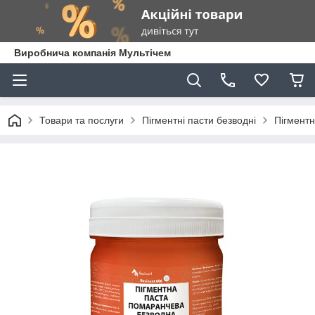
Виробнича компанія Мультічем
Товари та послуги
Пігментні пасти безводні
Пігмент