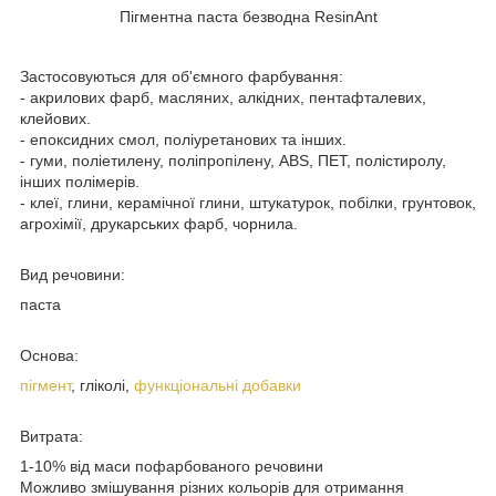
Пігментна паста безводна ResinAnt
Застосовуються для об'ємного фарбування:
- акрилових фарб, масляних, алкідних, пентафталевих,
клейових.
- епоксидних смол, поліуретанових та інших.
- гуми, поліетилену, поліпропілену, ABS, ПЕТ, полістиролу,
інших полімерів.
- клеї, глини, керамічної глини, штукатурок, побілки, грунтовок,
агрохімії, друкарських фарб, чорнила.
Вид речовини:
паста
Основа:
пігмент
, гліколі,
функціональні добавки
Витрата:
1-10% від маси пофарбованого речовини
Можливо змішування різних кольорів для отримання