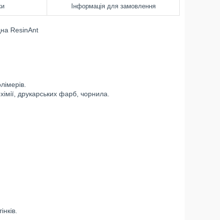
ки
Інформація для замовлення
на ResinAnt
лімерів.
рохімії, друкарських фарб, чорнила.
інків.