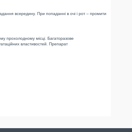
адання всередину. При попаданні в очі і рот – промити
ухому прохолодному місці. Багаторазове
уатаційних властивостей. Препарат