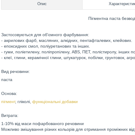
Опис
Характеристи
Пігментна паста безвод
Застосовуються для об'ємного фарбування:
- акрилових фарб, масляних, алкідних, пентафталевих, клейових.
- епоксидних смол, поліуретанових та інших.
- гуми, поліетилену, поліпропілену, ABS, ПЕТ, полістиролу, інших по
- клеї, глини, керамічної глини, штукатурок, побілки, грунтовок, аг
Вид речовини:
паста
Основа:
пігмент
, гліколі,
функціональні добавки
Витрата:
1-10% від маси пофарбованого речовини
Можливо змішування різних кольорів для отримання проміжних відт