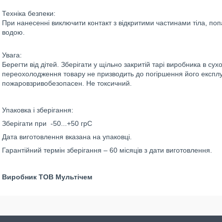
Техніка безпеки:
При нанесенні виключити контакт з відкритими частинами тіла, поп
водою.
Увага:
Берегти від дітей. Зберігати у щільно закритій тарі виробника в с
переохолодження товару не призводить до погіршення його експл
пожаровзривобезопасен. Не токсичний.
Упаковка і зберігання:
Зберігати при -50...+50 грС
Дата виготовлення вказана на упаковці.
Гарантійний термін зберігання – 60 місяців з дати виготовлення.
Виробник ТОВ Мультічем