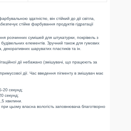
бувальною здатністю, він стійкий до дії світла,
абезпечує стійке фарбування продуктів гідратації
ня розчинних сумішей для штукатурки, покрівель з
х будівельних елементів. Зручний також для гумових
а, декоративних шаруватих пластиків та ін.
ітаційної дії небажано (змішувачі, що працюють за
 примусової дії. Час введення пігменту в змішувач має
5-20 секунд;
0 секунд;
,5 хвилини.
 при цьому власна вологість заповнювача благотворно