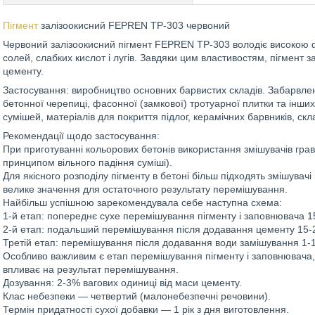
Пігмент
залізоокисний FEPREN TP-303 червоний
Червоний залізоокисний пігмент FEPREN TP-303 володіє високою фар
солей, слабких кислот і лугів. Завдяки цим властивостям, пігмент з
цементу.
Застосування: виробництво основних барвистих складів. Забарвлен
бетонної черепиці, фасонної (замкової) тротуарної плитки та інши
сумішей, матеріалів для покриття підлог, керамічних барвників, скл
Рекомендації щодо застосування:
При приготуванні кольорових бетонів використання змішувачів грав
принципом вільного падіння суміші).
Для якісного розподілу пігменту в бетоні більш підходять змішувачі
велике значення для остаточного результату перемішування.
Найбільш успішною зарекомендувала себе наступна схема:
1-й етап: попереднє сухе перемішування пігменту і заповнювача 1
2-й етап: подальший перемішування після додавання цементу 15-2
Третій етап: перемішування після додавання води замішування 1-1
Особливо важливим є етап перемішування пігменту і заповнювача,
впливає на результат перемішування.
Дозування: 2-3% вагових одиниці від маси цементу.
Клас небезпеки ― четвертий (малонебезпечні речовини).
Термін придатності сухої добавки ― 1 рік з дня виготовлення.