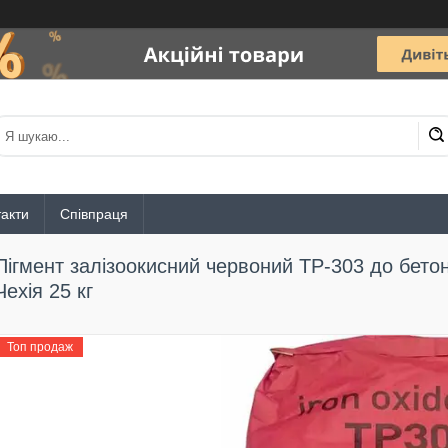
акти
Співпраця
Пігмент залізоокисний червоний TP-303 до бето
Чехія 25 кг
Топ продаж