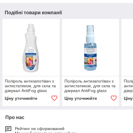
Подібні товари компанії
Поліроль антизапотівач з
Поліроль антизапотівач з
Полі
антистатиком, для скла та
антистатиком, для скла та
анти
дзеркал AntiFog glass
дзеркал AntiFog glass
дзер
polish 1 л
polish 50 мл
poli
Ціну уточнюйте
Ціну уточнюйте
Цін
Про нас
Рейтинг не сформований