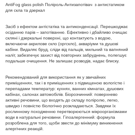
AntiFog glass polish Поліроль-Антизапотівач з антистатиком
для скла та дзеркал
Засіб з ефектом антістатіка та антиконденсації. Перешкоджає
осіданню парів – запотіванню. Ефективно і дбайливо очищає
скляні і дзеркальні поверхні, що контактують з водою,
включаючи акрилове скло (оргскло), акваріуми та душові
кабіни. Видаляє бруд, сліди від пальців, мильний та вапняний
наліт, забезпечує захист від повторних забруднень, полегшує
подальше очищення. Не залишає розводів, надає блиску.
Рекомендований для використання як у звичайних
приміщеннях, так і в приміщеннях з підвищеною вологістю і
перепадами температур: кухнях, ванних кімнатах, душових
кабінах, салонах автомобілів. Біорозчинний: поверхнево
активні речовини, що входять до складу поліролю, легко,
швидко і повністю біологічно розкладаються. Завдяки їх
рослинному походженню перетворюються мікроорганізмами
води в натуральні речовини. Гіпоалергенний: формула
розроблена для того, щоби звести до мінімуму виникнення
алергічних реакцій.