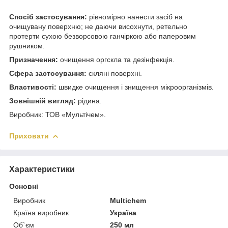
Спосіб застосування:
рівномірно нанести засіб на
очищувану поверхню; не даючи висохнути, ретельно
протерти сухою безворсовою ганчіркою або паперовим
рушником.
Призначення:
очищення оргскла та дезінфекція.
Сфера застосування:
скляні поверхні.
Властивості:
швидке очищення і знищення мікроорганізмів.
Зовнішній вигляд:
рідина.
Виробник: ТОВ «Мультічем».
Приховати
Характеристики
Основні
Виробник
Multichem
Країна виробник
Україна
Об`єм
250 мл