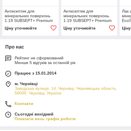
Антисептик для
Антисептик для
Лак 
мінеральних поверхонь
мінеральних поверхонь
міне
1:19 SUBSEPT+ Premium
1:19 SUBSEPT+ Premium
EcoS
1 л
5 л
Ціну уточнюйте
Ціну уточнюйте
Цін
Про нас
Рейтинг не сформований
Менше 5 відгуків за останній рік
Працює з 15.01.2014
м. Чернівці
Заводська вулиця, 14, Чернівці, Чернівецька область,
58000, Чернівці, Україна
Контакти
Сьогодні вихідний
Показати весь графік роботи