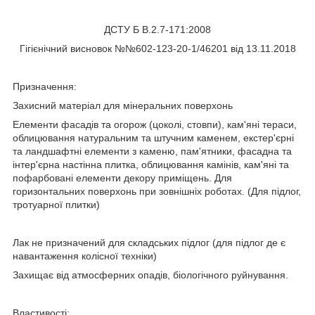
ДСТУ Б В.2.7-171:2008
Гігієнічний висновок №№602-123-20-1/46201 від 13.11.2018
Призначення:
Захисний матеріал для мінеральних поверхонь
Елементи фасадів та огорож (цоколі, стовпи), кам'яні тераси,
облицювання натуральним та штучним каменем, екстер'єрні
та ландшафтні елементи з каменю, пам'ятники, фасадна та
інтер'єрна настінна плитка, облицювання камінів, кам'яні та
пофарбовані елементи декору приміщень. Для
горизонтальних поверхонь при зовнішніх роботах. (Для підлог,
тротуарної плитки)
Лак не призначений для складських підлог (для підлог де є
навантаження колісної техніки)
Захищає від атмосферних опадів, біологічного руйнування.
Властивості: