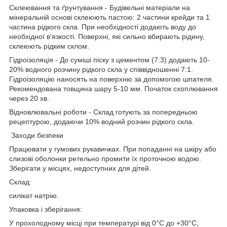
Склеювання та ґрунтування - Будівельні матеріали на
мінеральній основі склеюють пастою: 2 частини крейди та 1
частина рідкого скла. При необхідності додають воду до
необхідної в'язкості. Поверхні, які сильно вбирають рідину,
склеюють рідким склом.
Гідроізоляція - До суміші піску з цементом (7:3) додають 10-
20% водного розчину рідкого скла у співвідношенні 7:1.
Гідроізоляцію наносять на поверхню за допомогою шпателя.
Рекомендована товщина шару 5-10 мм. Початок схоплювання
через 20 хв.
Відновлювальні роботи - Склад готують за попередньою
рецептурою, додаючи 10% водний розчин рідкого скла.
Заходи безпеки
Працювати у гумових рукавичках. При попаданні на шкіру або
слизові оболонки ретельно промити їх проточною водою.
Зберігати у місцях, недоступних для дітей.
Склад:
силікат натрію.
Упаковка і зберігання:
У прохолодному місці при температурі від 0°С до +30°С,