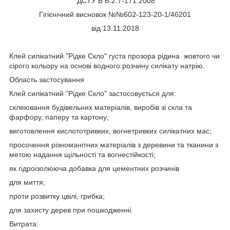
ДСТУ Б В.2.7-171:2008
Гігієнічний висновок №№602-123-20-1/46201
від 13.11.2018
Клей силікатний "Рідке Скло" густа прозора рідина жовтого чи
сірого кольору на основі водного розчину силікату натрію.
Область застосування
Клей силікатний "Рідке Скло" застосовується для:
склеювання будівельних матеріалів, виробів зі скла та
фарфору, паперу та картону;
виготовлення кислототривких, вогнетривких силікатних мас;
просочення різноманітних матеріалів з деревини та тканини з
метою надання щільності та вогнестійкості;
як гідроізолююча добавка для цементних розчинів
для миття;
проти розвитку цвілі, грибка;
для захисту дерев при пошкодженні.
Витрата: