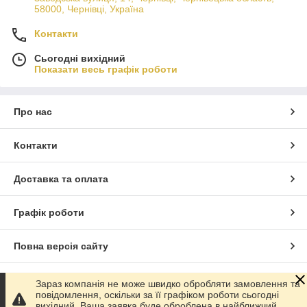
58000, Чернівці, Україна
Контакти
Сьогодні вихідний
Показати весь графік роботи
Про нас
Контакти
Доставка та оплата
Графік роботи
Повна версія сайту
Сайт створено на маркетплейсі
Prom.ua
Зараз компанія не може швидко обробляти замовлення та
повідомлення, оскільки за її графіком роботи сьогодні
вихідний. Ваша заявка буде оброблена в найближчий