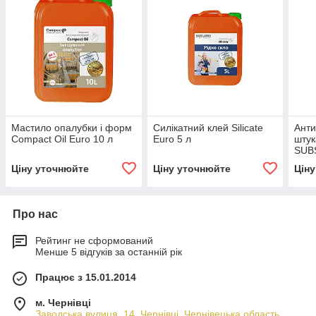
Мастило опалубки і форм
Силікатний клей Silicate
Анти
Compact Oil Euro 10 л
Euro 5 л
штук
SUBS
Ціну уточнюйте
Ціну уточнюйте
Цін
Про нас
Рейтинг не сформований
Менше 5 відгуків за останній рік
Працює з 15.01.2014
м. Чернівці
Заводська вулиця, 14, Чернівці, Чернівецька область,