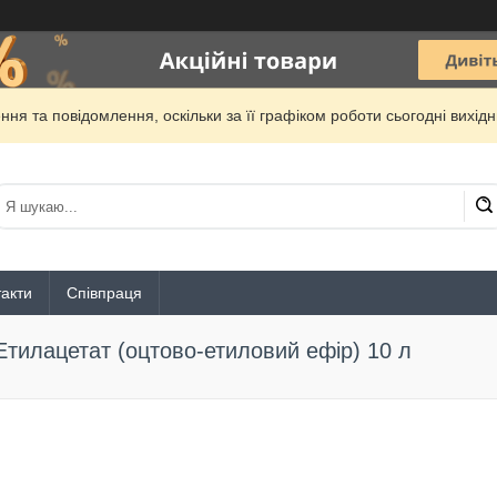
ня та повідомлення, оскільки за її графіком роботи сьогодні вихі
акти
Співпраця
Етилацетат (оцтово-етиловий ефір) 10 л