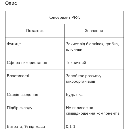
Опис
Консервант PR-3
Показник
Значення
Функція
Захист від біоплівок, грибка,
плісняви
Сфера використання
Техничний
Властивості
Запобігає розвитку
мікроорганізмів
Стадія введення
Будь-яка
Підбір складу
Не впливає на
співвідношення компонентів
Витрата, % від маси
0,1-1