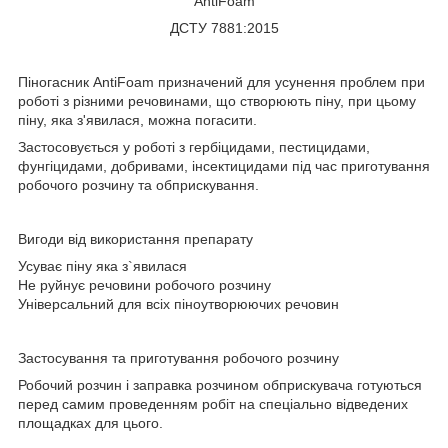
AntiFoam
ДСТУ 7881:2015
Піногасник AntiFoam призначений для усунення проблем при
роботі з різними речовинами, що створюють піну, при цьому
піну, яка з'явилася, можна погасити.
Застосовується у роботі з гербіцидами, пестицидами,
фунгіцидами, добривами, інсектицидами під час приготування
робочого розчину та обприскування.
Вигоди від використання препарату
Усуває піну яка з`явилася
Не руйнує речовини робочого розчину
Універсальний для всіх піноутворюючих речовин
Застосування та приготування робочого розчину
Робочий розчин і заправка розчином обприскувача готуються
перед самим проведенням робіт на спеціально відведених
площадках для цього.