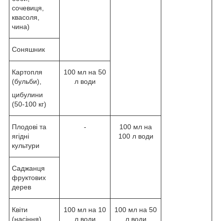
сочевиця,
квасоля,
чина)
Соняшник
Картопля
100 мл на 50
(бульби),
л води
цибулини
(50-100 кг)
Плодові та
-
100 мл на
ягідні
100 л води
культури
Саджанця
фруктових
дерев
Квіти
100 мл на 10
100 мл на 50
(насіння)
л води
л води