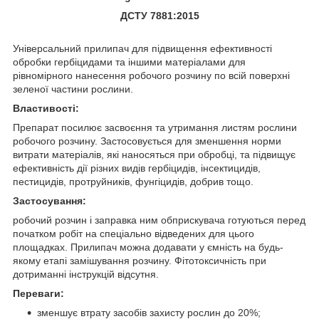
ДСТУ 7881:2015
Універсальний прилипач для підвищення ефективності
обробки гербіцидами та іншими матеріалами для
рівномірного нанесення робочого розчину по всій поверхні
зеленої частини рослини.
Властивості:
Препарат посилює засвоєння та утримання листям рослини
робочого розчину. Застосовується для зменшення норми
витрати матеріалів, які наносяться при обробці, та підвищує
ефективність дії різних видів гербіцидів, інсектицидів,
пестицидів, протруйників, фунгіцидів, добрив тощо.
Застосування:
робочий розчин і заправка ним обприскувача готуються перед
початком робіт на спеціально відведених для цього
площадках. Прилипач можна додавати у ємність на будь-
якому етапі замішування розчину. Фітотоксичність при
дотриманні інструкцій відсутня.
Переваги:
зменшує втрату засобів захисту рослин до 20%;