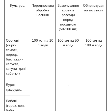
Культура
Передпосівна
Замочування
Обприскуван
обробка
коренів
ня по листу
насіння
розсади
перед
посадкою
(50-100 шт)
Овочеві
100 мл на 10
100 мл на 50
100 мл на
(огірки,
л води
л води
100 л води
томати,
перець,
баклажани,
капуста,
кавуни, дині,
кабачки)
Буряк,
-
кукурудза
Бобові
(горох, соя,
боби,