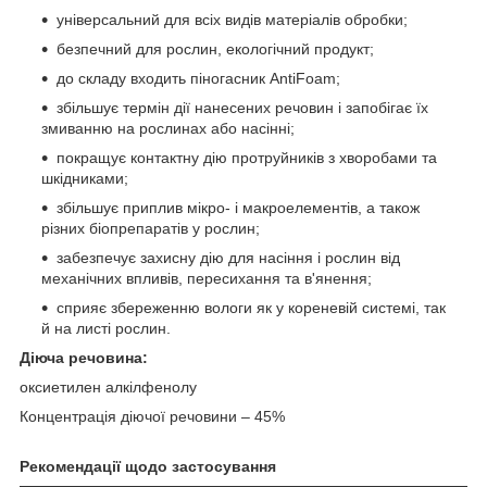
універсальний для всіх видів матеріалів обробки;
безпечний для рослин, екологічний продукт;
до складу входить піногасник AntiFoam;
збільшує термін дії нанесених речовин і запобігає їх
змиванню на рослинах або насінні;
покращує контактну дію протруйників з хворобами та
шкідниками;
збільшує приплив мікро- і макроелементів, а також
різних біопрепаратів у рослин;
забезпечує захисну дію для насіння і рослин від
механічних впливів, пересихання та в'янення;
сприяє збереженню вологи як у кореневій системі, так
й на листі рослин.
Діюча речовина:
оксиетилен алкілфенолу
Концентрація діючої речовини – 45%
Рекомендації щодо застосування