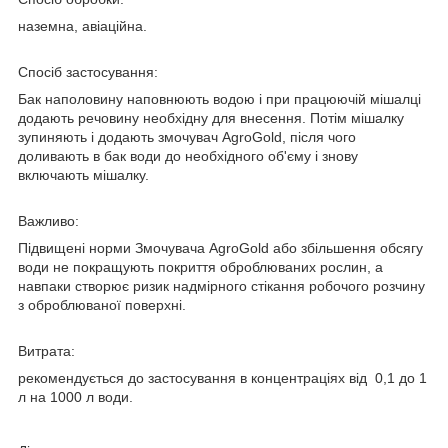
наземна, авіаційна.
Спосіб застосування:
Бак наполовину наповнюють водою і при працюючій мішалці
додають речовину необхідну для внесення. Потім мішалку
зупиняють і додають змочувач AgroGold, після чого
доливають в бак води до необхідного об'єму і знову
включають мішалку.
Важливо:
Підвищені норми Змочувача AgroGold або збільшення обсягу
води не покращують покриття оброблюваних рослин, а
навпаки створює ризик надмірного стікання робочого розчину
з оброблюваної поверхні.
Витрата:
рекомендується до застосування в концентраціях від 0,1 до 1
л на 1000 л води.