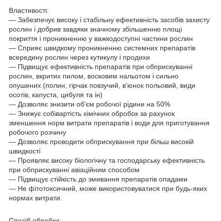
Властивості:
― Забезпечує високу і стабільну ефективність засобів захисту
рослин і добрив завдяки значному збільшенню площі
покриття і проникненню у важкодоступні частини рослин
― Сприяє швидкому проникненню системних препаратів
всередину рослин через кутикулу і продихи
― Підвищує ефективність препаратів при обприскуванні
рослин, вкритих пилом, восковим нальотом і сильно
опушених (полин, гірчак повзучий, в'юнок польовий, види
осотів, капуста, цибуля та ін)
― Дозволяє знизити об'єм робочої рідини на 50%
― Знижує собівартість хімічних обробок за рахунок
зменшення норм витрати препаратів і води для приготування
робочого розчину
― Дозволяє проводити обприскування при більш високій
швидкості
― Проявляє високу біологічну та господарську ефективність
при обприскуванні авіаційним способом
― Підвищує стійкість до змивання препаратів опадами
― Не фітотоксичний, може використовуватися при будь-яких
нормах витрати.
Спосіб обробки: