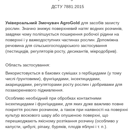
ДСТУ 7881:2015
Універсальний Змочувач AgroGold
для засобів захисту
рослин. Значно знижує поверхневий натяг водних розчинів,
завдяки чому поліпшується поширення робочої рідини на
поверхні і у важкодоступних частинах рослин. Допоміжна
речовина для сільськогосподарського застосування
(пестицидів, регуляторів росту, десикантів, мікродобрив).
Область застосування:
Використовується в бакових сумішах з гербіцидами (у тому
числі ґрунтовими), фунгіцидами, інсектицидами,
акарицидами, регуляторами росту рослин і добривами для
позакореневого підживлення.
Особливо необхідний при обробках контактними
інсектицидами і фунгіцидами, для яких дуже важливо повне
покриття рослин розчином, а також при наявності на поверхні
культур воскового шару або опушеною поверхні, що
перешкоджають якісному розтікання розчину (особливо у
капусти, цибулі, ріпаку, буряків, плодів яблуні і т. п.).