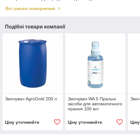
Всі умови повернення
Подібні товари компанії
Змочувач AgroGold 200 л
Змочувач WA 5 Пральні
Змоч
засоби для автоматичного
прання 100 мл
Ціну уточнюйте
Ціну уточнюйте
Цін