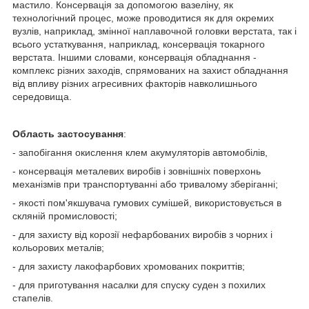
мастило. Консервація за допомогою вазеліну, як
технологічний процес, може проводитися як для окремих
вузлів, наприклад, змінної наплавочной головки верстата, так і
всього устаткування, наприклад, консервація токарного
верстата. Іншими словами, консервація обладнання -
комплекс різних заходів, спрямованих на захист обладнання
від впливу різних агресивних факторів навколишнього
середовища.
Область застосування
:
- запобігання окислення клем акумуляторів автомобілів,
- консервація металевих виробів і зовнішніх поверхонь
механізмів при транспортуванні або тривалому зберіганні;
- якості пом'якшувача гумових сумішей, використовується в
скляній промисловості;
- для захисту від корозії нефарбованих виробів з чорних і
кольорових металів;
- для захисту лакофарбових хромованих покриттів;
- для приготування насалки для спуску суден з похилих
стапелів.