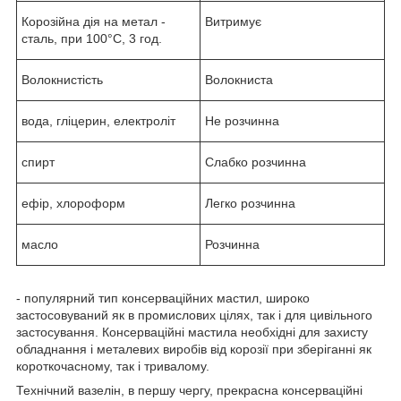
Корозійна дія на метал -
Витримує
сталь, при 100°С, 3 год.
Волокнистість
Волокниста
вода, гліцерин, електроліт
Не розчинна
спирт
Слабко розчинна
ефір, хлороформ
Легко розчинна
масло
Розчинна
- популярний тип консерваційних мастил, широко
застосовуваний як в промислових цілях, так і для цивільного
застосування. Консерваційні мастила необхідні для захисту
обладнання і металевих виробів від корозії при зберіганні як
короткочасному, так і тривалому.
Технічний вазелін, в першу чергу, прекрасна консерваційні