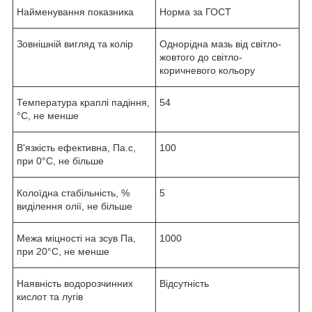
Найменування показника
Норма за ГОСТ
Зовнішній вигляд та колір
Однорідна мазь від світло-
жовтого до світло-
коричневого кольору
Температура краплі падіння,
54
°С, не менше
В'язкість ефективна, Па.с,
100
при 0°С, не більше
Колоїдна стабільність, %
5
виділення олії, не більше
Межа міцності на зсув Па,
1000
при 20°С, не менше
Наявність водорозчинних
Відсутність
кислот та лугів