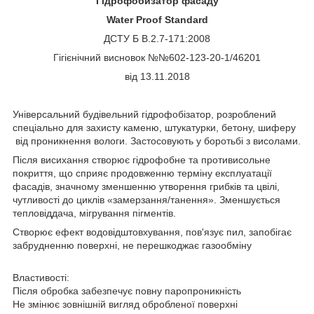
Гідрофобизатор фасаду
Water
P
roof Standard
ДСТУ Б В.2.7-171:2008
Гігієнічний висновок №№602-123-20-1/46201
від 13.11.2018
Універсальний будівельний гідрофобізатор, розроблений
спеціально для захисту каменю, штукатурки, бетону, шиферу
від проникнення вологи. Застосовують у боротьбі з висолами.
Після висихання створює гідрофобне та противисольне
покриття, що сприяє продовженню терміну експлуатації
фасадів, значному зменшенню утворення грибків та цвілі,
чутливості до циклів «замерзання/танення». Зменшується
тепловіддача, мігрування пігментів.
Створює ефект водовідштовхування, пов'язує пил, запобігає
забрудненню поверхні, не перешкоджає газообміну
Властивості:
Після обробка забезпечує повну паропроникність
Не змінює зовнішній вигляд обробленої поверхні