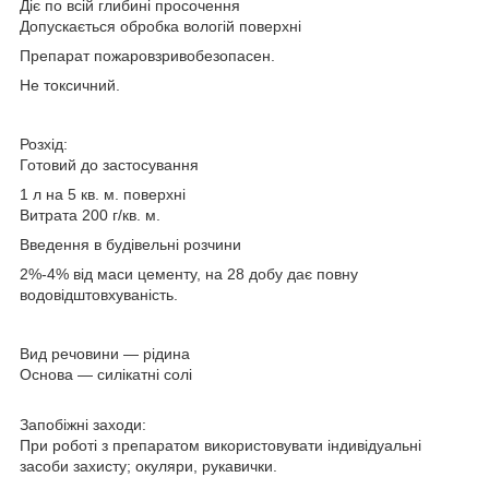
Діє по всій глибині просочення
Допускається обробка вологій поверхні
Препарат пожаровзривобезопасен.
Не токсичний.
Розхід:
Готовий до застосування
1 л на 5 кв. м. поверхні
Витрата 200 г/кв. м.
Введення в будівельні розчини
2%-4% від маси цементу, на 28 добу дає повну
водовідштовхуваність.
Вид речовини ― рідина
Основа ― силікатні солі
Запобіжні заходи:
При роботі з препаратом використовувати індивідуальні
засоби захисту; окуляри, рукавички.