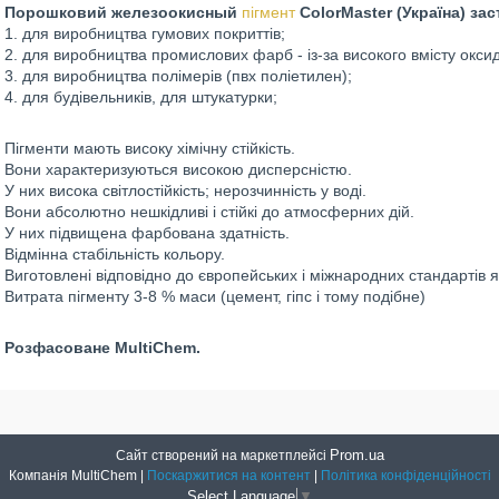
Порошковий железоокисный
пігмент
ColorMaster (Україна) за
1. для виробництва гумових покриттів;
2. для виробництва промислових фарб - із-за високого вмісту оксид
3. для виробництва полімерів (пвх поліетилен);
4. для будівельників, для штукатурки;
Пігменти мають високу хімічну стійкість.
Вони характеризуються високою дисперсністю.
У них висока світлостійкість; нерозчинність у воді.
Вони абсолютно нешкідливі і стійкі до атмосферних дій.
У них підвищена фарбована здатність.
Відмінна стабільність кольору.
Виготовлені відповідно до європейських і міжнародних стандартів я
Витрата пігменту 3-8 % маси (цемент, гіпс і тому подібне)
Розфасоване MultiChem.
Prom.ua
Сайт створений на маркетплейсі
Компанія MultiChem |
Поскаржитися на контент
|
Політика конфіденційності
Select Language
▼