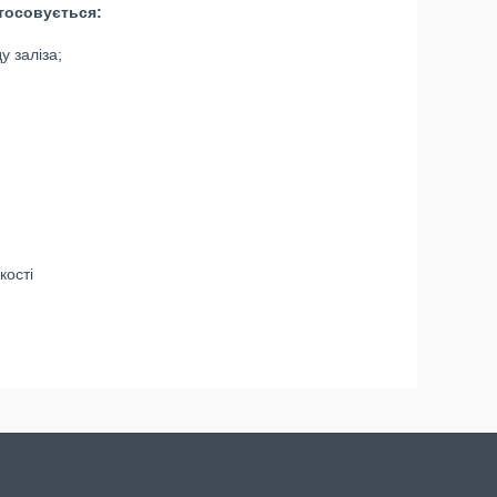
стосовується:
у заліза;
кості