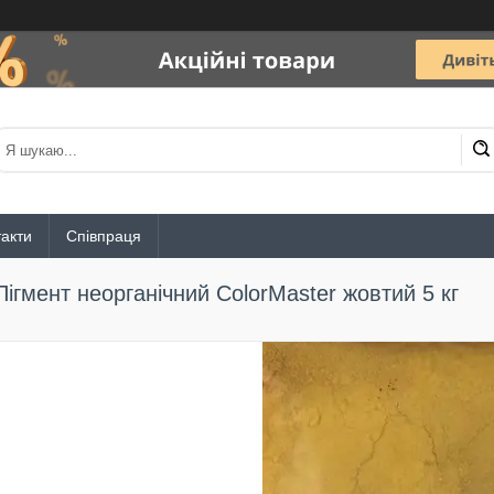
акти
Співпраця
Пігмент неорганічний ColorMaster жовтий 5 кг