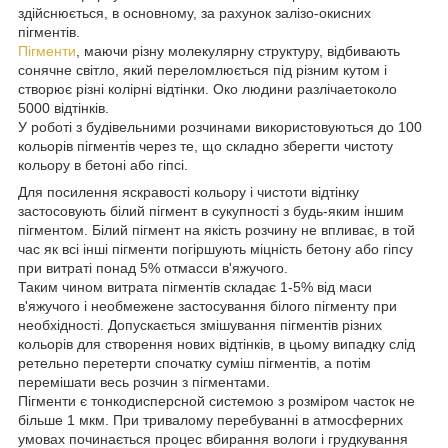
здійснюється, в основному, за рахунок залізо-окисних
пігментів.
Пігменти
, маючи різну молекулярну структуру, відбивають
сонячне світло, який переломлюється під різним кутом і
створює різні колірні відтінки. Око людини разлічаетоколо
5000 відтінків.
У роботі з будівельними розчинами використовуються до 100
кольорів пігментів через те, що складно зберегти чистоту
кольору в бетоні або гіпсі.
Для посилення яскравості кольору і чистоти відтінку
застосовують білий пігмент в сукупності з будь-яким іншим
пігментом. Білий пігмент на якість розчину не впливає, в той
час як всі інші пігменти погіршують міцність бетону або гіпсу
при витраті понад 5% отмасси в'яжучого.
Таким чином витрата пігментів складає 1-5% від маси
в'яжучого і необмежене застосування білого пігменту при
необхідності. Допускається змішування пігментів різних
кольорів для створення нових відтінків, в цьому випадку слід
ретельно перетерти спочатку суміш пігментів, а потім
перемішати весь розчин з пігментами.
Пігменти є тонкодисперсной системою з розміром часток не
більше 1 мкм. При тривалому перебуванні в атмосферних
умовах починається процес вбирання вологи і грудкування