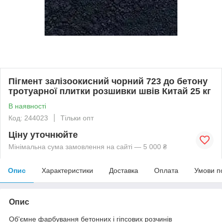
Пігмент залізоокисний чорний 723 до бетону
тротуарної плитки розшивки швів Китай 25 кг
В наявності
Код: 244023
Тільки опт
Ціну уточнюйте
Мінімальна сума замовлення на сайті — 5 000 ₴
Опис
Характеристики
Доставка
Оплата
Умови п
Опис
Об'ємне фарбування бетонних і гіпсових розчинів