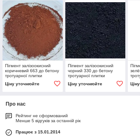
Пігмент залізоокисний
Пігмент залізоокисний
Пігм
коричневий 663 до бетону
чорний 330 до бетону
зелё
тротуарної плитки
тротуарної плитки
трот
розшивки швів Китай 25 кг
розшивки швів Китай 25 кг
розш
Ціну уточнюйте
Ціну уточнюйте
Цін
Про нас
Рейтинг не сформований
Менше 5 відгуків за останній рік
Працює з 15.01.2014