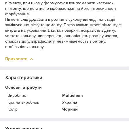
пігменту, при цьому формуються конгломерати частинок
пігменту, що негативно відбивається на його інтенсивності
фарбування.
Пігмент слід додавати в розчин в сухому вигляді, на стадії
замішування піску та цементу. Показниками якості пігменту є:
витрата на укривання 1 кв. м. поверхні, яскравість відтінку,
чистота кольору, дисперсність, однорідність розміру часток,
стійкість до ультрафіолету, невимиваемость з бетону,
стабільність кольору.
Приховати
Характеристики
Основні атрибути
Виробник
Multichem
Країна виробник
Україна
Колір
Чорний
Умови доставки