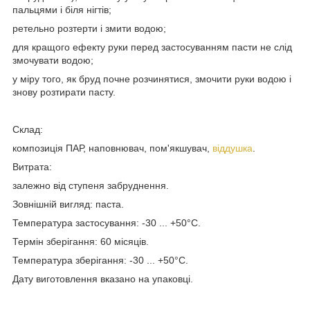
пальцями і біля нігтів;
ретельно розтерти і змити водою;
для кращого ефекту руки перед застосуванням пасти не слід
змочувати водою;
у міру того, як бруд почне розчинятися, змочити руки водою і
знову розтирати пасту.
Склад:
композиція ПАР, наповнювач, пом'якшувач,
віддушка
.
Витрата:
залежно від ступеня забруднення.
Зовнішній вигляд: паста.
Температура застосування: -30 ... +50°С.
Термін зберігання: 60 місяців.
Температура зберігання: -30 ... +50°С.
Дату виготовлення вказано на упаковці.