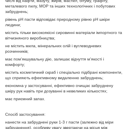
числі від нафти, мазуту, жирів, мастил, бітуму, графіту,
металевого пилу, МОР та інших технологічних і побутових
забруднень;
рівень pH пасти відповідає природному рівню pH шкіри
людини;
містить тільки високоякісні сировинні матеріали імпортного та
вітчизняного виробництва;
не містить мила, мінеральних олій і вуглеводневих
розчинників;
має пом'якшувальну дію, залишає відчуття м'якості і
комфорту;
містить косметичний скраб і спеціально підібрані компоненти,
що сприяють ефективному видаленню забруднень;
економна у застосуванні, ефективно очищає забруднену
шкіру рук навіть при дозуванні в невеликих кількостях;
має приємний запах.
Спосіб застосування:
нанести на забруднені руки 1-3 г пасти (залежно від міри
забруднення), особливу увагу звертаючи на місця між