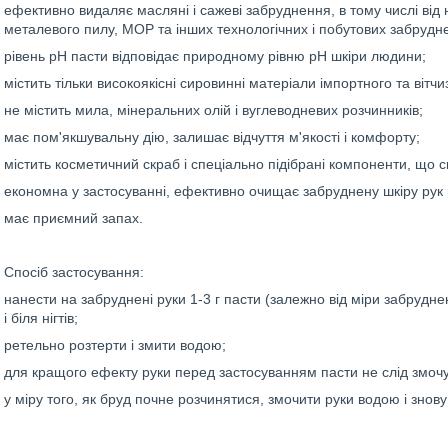
ефективно видаляє масляні і сажеві забруднення, в тому числі від н
металевого пилу, МОР та інших технологічних і побутових забрудн
рівень pH пасти відповідає природному рівню pH шкіри людини;
містить тільки високоякісні сировинні матеріали імпортного та вітч
не містить мила, мінеральних олій і вуглеводневих розчинників;
має пом'якшувальну дію, залишає відчуття м'якості і комфорту;
містить косметичний скраб і спеціально підібрані компоненти, щ
економна у застосуванні, ефективно очищає забруднену шкіру рук н
має приємний запах.
Спосіб застосування:
нанести на забруднені руки 1-3 г пасти (залежно від міри забрудн
і біля нігтів;
ретельно розтерти і змити водою;
для кращого ефекту руки перед застосуванням пасти не слід змоч
у міру того, як бруд почне розчинятися, змочити руки водою і знову