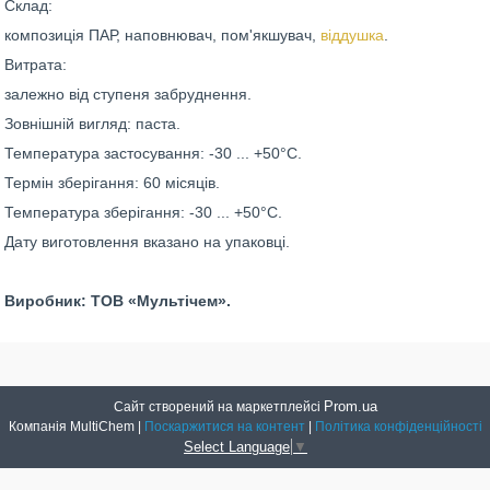
Склад:
композиція ПАР, наповнювач, пом'якшувач,
віддушка
.
Витрата:
залежно від ступеня забруднення.
Зовнішній вигляд: паста.
Температура застосування: -30 ... +50°С.
Термін зберігання: 60 місяців.
Температура зберігання: -30 ... +50°С.
Дату виготовлення вказано на упаковці.
Виробник: ТОВ «Мультічем».
Prom.ua
Сайт створений на маркетплейсі
Компанія MultiChem |
Поскаржитися на контент
|
Політика конфіденційності
Select Language
▼