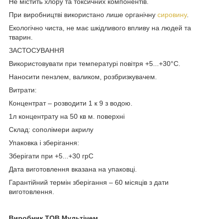
Не містить хлору та токсичних компонентів.
При виробництві використано лише органічну
сировину
.
Екологічно чиста, не має шкідливого впливу на людей та
тварин.
ЗАСТОСУВАННЯ
Використовувати при температурі повітря +5...+30°С.
Наносити пензлем, валиком, розбризкувачем.
Витрати:
Концентрат – розводити 1 к 9 з водою.
1л концентрату на 50 кв м. поверхні
Склад: сополімери акрилу
Упаковка і зберігання:
Зберігати при +5...+30 грС
Дата виготовлення вказана на упаковці.
Гарантійний термін зберігання – 60 місяців з дати
виготовлення.
Виробник ТОВ Мультічем