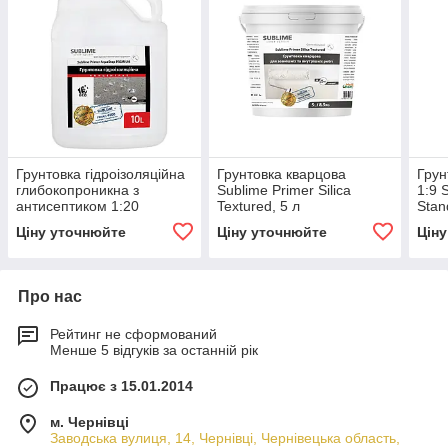
Грунтовка гідроізоляційна
Грунтовка кварцова
Грун
глибокопроникна з
Sublime Primer Silica
1:9 
антисептиком 1:20
Textured, 5 л
Stan
Sublime Primer AquaStop
Ціну уточнюйте
Ціну уточнюйте
Цін
Premium 10 л
Про нас
Рейтинг не сформований
Менше 5 відгуків за останній рік
Працює з 15.01.2014
м. Чернівці
Заводська вулиця, 14, Чернівці, Чернівецька область,