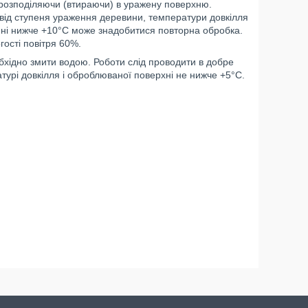
 розподіляючи (втираючи) в уражену поверхню.
 від ступеня ураження деревини, температури довкілля
енні нижче +10°С може знадобитися повторна обробка.
гості повітря 60%.
еобхідно змити водою. Роботи слід проводити в добре
турі довкілля і оброблюваної поверхні не нижче +5°С.