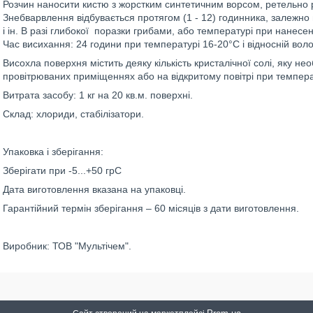
Розчин наносити кистю з жорстким синтетичним ворсом, ретельно
Знебварвлення відбувається протягом (1 - 12) годинника, залежно
і ін. В разі глибокої поразки грибами, або температурі при нанес
Час висихання: 24 години при температурі 16-20°С і відносній воло
Висохла поверхня містить деяку кількість кристалічної солі, яку н
провітрюваних приміщеннях або на відкритому повітрі при темпера
Витрата засобу: 1 кг на 20 кв.м. поверхні.
Склад: хлориди, стабілізатори.
Упаковка і зберігання:
Зберігати при -5...+50 грС
Дата виготовлення вказана на упаковці.
Гарантійний термін зберігання – 60 місяців з дати виготовлення.
Виробник: ТОВ "Мультічем".