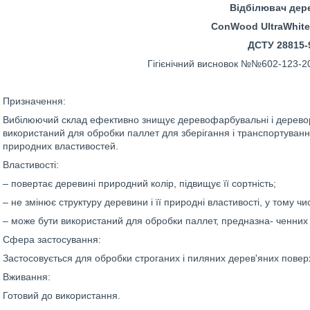
Відбілювач дер
ConWood UltraWhite
ДСТУ 28815-
Гігієнічний висновок №№602-123-20
Призначення:
Вибілюючий склад ефективно знищує деревофарбувальні і деревору
використаний для обробки паллет для зберігання і транспортування
природних властивостей.
Властивості:
– повертає деревині природний колір, підвищує її сортність;
– не змінює структуру деревини і її природні властивості, у тому чи
– може бути використаний для обробки паллет, предназна- ченних 
Сфера застосування:
Застосовується для обробки строганих і пиляних дерев'яних поверх
Вживання:
Готовий до використання.