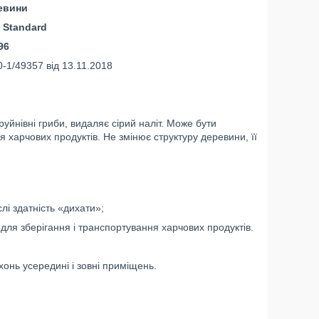
евини
 Standard
96
-1/49357 від 13.11.2018
йнівні гриби, видаляє сірий наліт. Може бути
 харчових продуктів. Не змінює структуру деревини, її
слі здатність «дихати»;
для зберігання і транспортування харчових продуктів.
онь усередині і зовні приміщень.