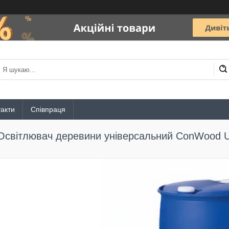
акти
Співпраця
Освітлювач деревини універсальний ConWood Ul