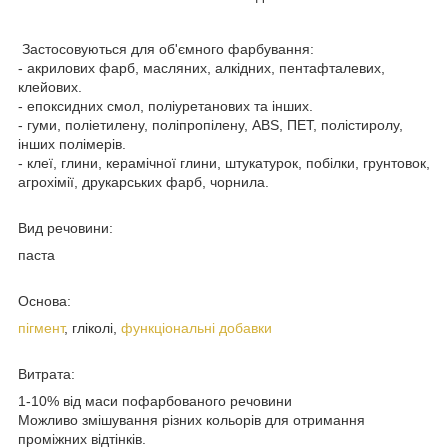
Застосовуються для об'ємного фарбування:
- акрилових фарб, масляних, алкідних, пентафталевих,
клейових.
- епоксидних смол, поліуретанових та інших.
- гуми, поліетилену, поліпропілену, ABS, ПЕТ, полістиролу,
інших полімерів.
- клеї, глини, керамічної глини, штукатурок, побілки, грунтовок,
агрохімії, друкарських фарб, чорнила.
Вид речовини:
паста
Основа:
пігмент
, гліколі,
функціональні добавки
Витрата:
1-10% від маси пофарбованого речовини
Можливо змішування різних кольорів для отримання
проміжних відтінків.