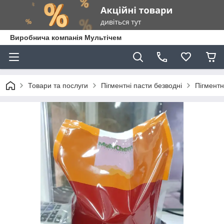
Виробнича компанія Мультічем
Товари та послуги
Пігментні пасти безводні
Пігментн