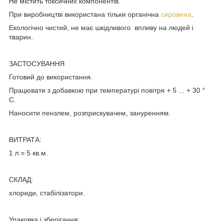
Не містить токсичних компонентів.
При виробництві використана тільки органічна
сировина
.
Екологічно чистий, не має шкідливого впливу на людей і
тварин.
ЗАСТОСУВАННЯ
Готовий до використання.
Працювати з добавкою при температурі повітря + 5 ... + 30 °
С.
Наносити пензлем, розприскувачем, зануренням.
ВИТРАТА:
1 л = 5 кв.м.
СКЛАД:
хлориди, стабілізатори.
Упаковка і зберігання: