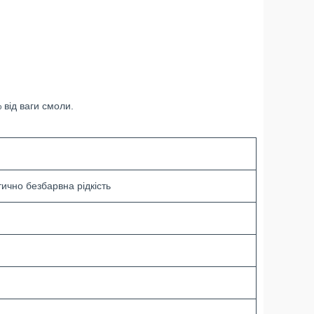
від ваги смоли.
тично безбарвна рідкість