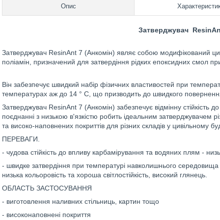
Опис
Характеристи
Затверджувач ResinAnt
Затверджувач ResinAnt 7 (Анкомін) являє собою модифікований ци
поліамін, призначений для затвердіння рідких епоксидних смол при
Він забезпечує швидкий набір фізичних властивостей при темпера
температурах аж до 14 ° С, що призводить до швидкого поверненн
Затверджувач ResinAnt 7 (Анкомін) забезпечує відмінну стійкість д
поєднанні з низькою в'язкістю робить ідеальним затверджувачем р
та високо-наповнених покриттів для різних складів у цивільному буд
ПЕРЕВАГИ.
- чудова стійкість до впливу карбамірування та водяних плям - низьк
- швидке затвердіння при температурі навколишнього середовища т
низька кольоровість та хороша світлостійкість, високий глянець.
ОБЛАСТЬ ЗАСТОСУВАННЯ
- виготовлення наливних стільниць, картин тощо
- високонаповнені покриття