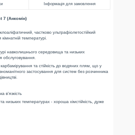
ки
Інформація для замовлення
 7 (Анкомін)
клоаліфатичний, частково ультрафіолетостійкий
 кімнатній температурі.
турі навколишнього середовища та низьких
я обслуговування.
о карбамірування та стійкість до водяних плям, що у
ізноманітного застосування для систем без розчинника
івництві.
а в'язкість
а низьких температурах - хороша хімстійкість, дуже