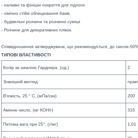
- наливні та фінішні покриття для підлоги
- хімічно стійкі облицювання баків,
- будівельні розчини та розчинні суміші
- Розчини для декоративних плікок.
Співвідношення затверджувача, що рекомендується, до смоли-50% 
ТИПОВІ ВЛАСТИВОСТІ
Колір за шкалою Гарднера, (од.)
2
Зовнішній вигляд
прак
В'язкість, 25 ° С, (мПа/сек)
200
Амінне число, (мг КОН/г)
315
Питома вага при 25°, (г/мг)
1,01