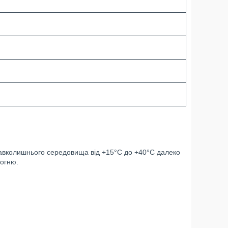
і навколишнього середовища від +15°С до +40°С далеко
вогню.