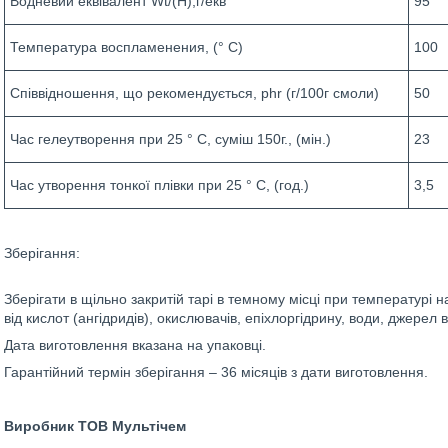
Водневий еквівалент Wt/(H),г/екв
95
Температура воспламенения, (° С)
100
Співвідношення, що рекомендується, phr (г/100г смоли)
50
Час гелеутворення при 25 ° С, суміш 150г., (мін.)
23
Час утворення тонкої плівки при 25 ° С, (год.)
3,5
Зберігання:
Зберігати в щільно закритій тарі в темному місці при температур
від кислот (ангідридів), окислювачів, епіхлоргідрину, води, джерел 
Дата виготовлення вказана на упаковці.
Гарантійний термін зберігання – 36 місяців з дати виготовлення.
Виробник ТОВ Мультічем