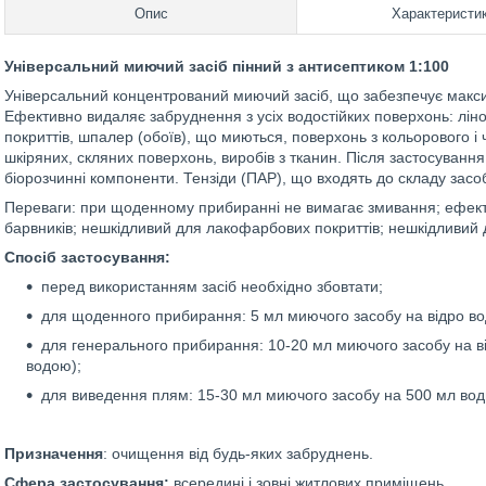
Опис
Характеристи
Універсальний миючий засіб пінний з антисептиком 1:100
Універсальний концентрований миючий засіб, що забезпечує макс
Ефективно видаляє забруднення з усіх водостійких поверхонь: лін
покриттів, шпалер (обоїв), що миються, поверхонь з кольорового і 
шкіряних, скляних поверхонь, виробів з тканин. Після застосування
біорозчинні компоненти. Тензіди (ПАР), що входять до складу засоб
Переваги: при щоденному прибиранні не вимагає змивання; ефекти
барвників; нешкідливий для лакофарбових покриттів; нешкідливий 
Спосіб застосування:
перед використанням засіб необхідно збовтати;
для щоденного прибирання: 5 мл миючого засобу на відро вод
для генерального прибирання: 10-20 мл миючого засобу на ві
водою);
для виведення плям: 15-30 мл миючого засобу на 500 мл вод
Призначення
: очищення від будь-яких забруднень.
Сфера застосування:
всередині і зовні житлових приміщень.