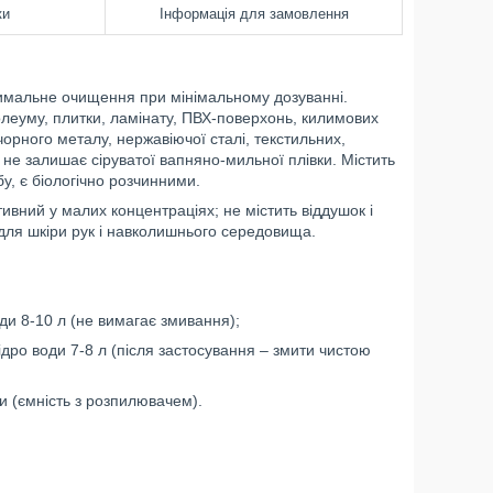
ки
Інформація для замовлення
имальне очищення при мінімальному дозуванні.
олеуму, плитки, ламінату, ПВХ-поверхонь, килимових
чорного металу, нержавіючої сталі, текстильних,
 не залишає сіруватої вапняно-мильної плівки. Містить
у, є біологічно розчинними.
вний у малих концентраціях; не містить віддушок і
для шкіри рук і навколишнього середовища.
и 8-10 л (не вимагає змивання);
дро води 7-8 л (після застосування – змити чистою
и (ємність з розпилювачем).