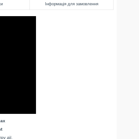
ки
Інформація для замовлення
рах
nt
ру дії.