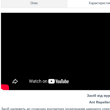
Опис
Характеристи
Засіб від му
Ant Repelle
Засіб належить до сучасних контактних інсектицидів широкого спект