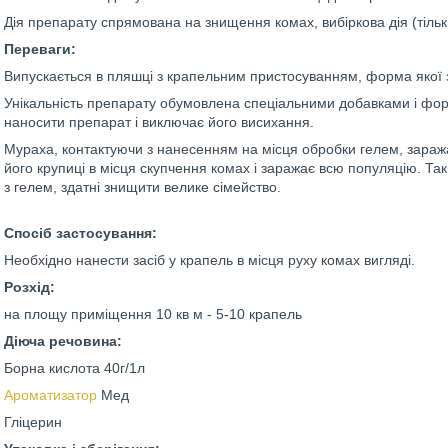
Дія препарату спрямована на знищення комах, вибіркова дія (тільки
Переваги:
Випускається в пляшці з крапельним пристосуванням, форма якої 
Унікальність препарату обумовлена спеціальними добавками і фор
наносити препарат і виключає його висихання.
Мураха, контактуючи з нанесенням на місця обробки гелем, заража
його крупиці в місця скупчення комах і заражає всю популяцію. Так
з гелем, здатні знищити велике сімейство.
Спосіб застосування:
Необхідно нанести засіб у крапель в місця руху комах вигляді.
Розхід:
на площу приміщення 10 кв м - 5-10 крапель
Діюча речовина:
Борна кислота 40г/1л
Ароматизатор
Мед
Гліцерин