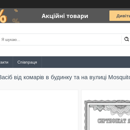
акти
Співпраця
Засіб від комарів в будинку та на вулиці Mosquit