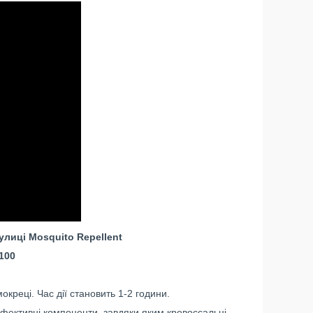
вулиці Mosquito Repellent
100
мокреці. Час дії становить 1-2 години.
Ефективні компоненти, завдяки яким кровоссальні