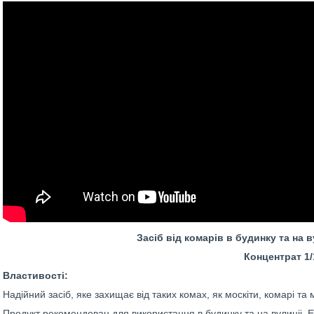
Засіб від комарів в будинку та на 
Концентрат 1/
Властивості:
Надійний засіб, яке захищає від таких комах, як москіти, комарі та 
Продукт рекомендован для використання в будинку та на вулиціі. 