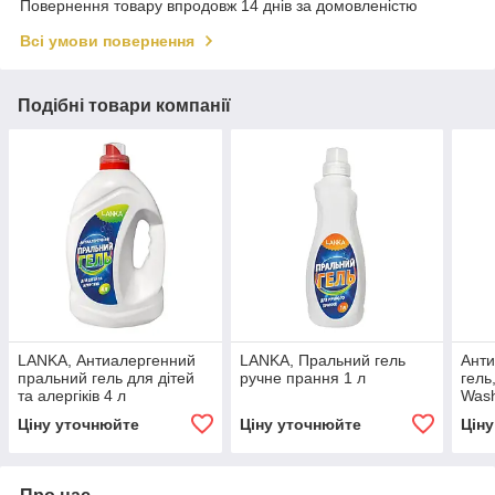
Повернення товару впродовж 14 днів за домовленістю
Всі умови повернення
Подібні товари компанії
LANKA, Антиалергенний
LANKA, Пральний гель
Анти
пральний гель для дітей
ручне прання 1 л
гель
та алергіків 4 л
Wash
Ціну уточнюйте
Ціну уточнюйте
Цін