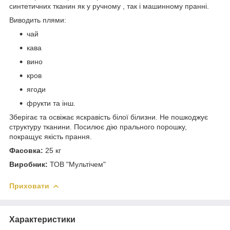
синтетичних тканин як у ручному , так і машинному пранні.
Виводить плями:
чай
кава
вино
кров
ягоди
фрукти та інш.
Зберігає та освіжає яскравість білої білизни. Не пошкоджує
структуру тканини. Посилює дію прального порошку,
покращує якість прання.
Фасовка:
25 кг
Виробник:
ТОВ "Мультічем"
Приховати
Характеристики