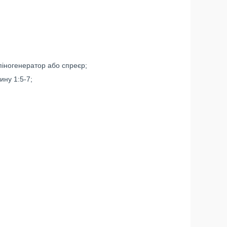
 піногенератор або спреєр;
ину 1:5-7;