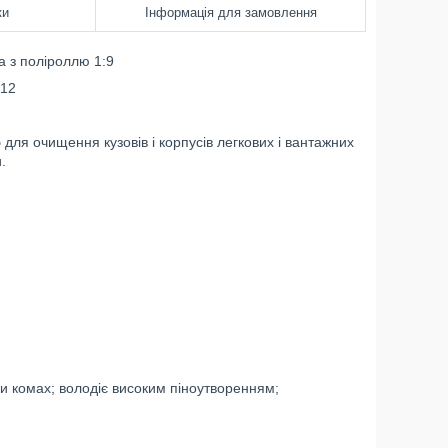
ки
Інформація для замовлення
а з поліроллю 1:9
12
ля очищення кузовів і корпусів легкових і вантажних
.
ки комах; володіє високим піноутворенням;