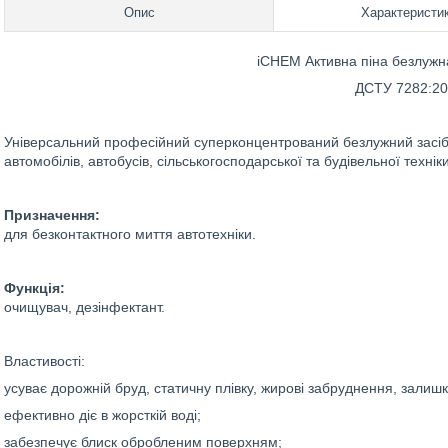
Опис
Характеристи
iCHEM Активна піна безлужн
ДСТУ 7282:20
Універсальний професійний суперконцентрований безлужний засіб д
автомобілів, автобусів, сільськогосподарської та будівельної техніки
Призначення:
для безконтактного миття автотехніки.
Функція:
очищувач, дезінфектант.
Властивості:
усуває дорожній бруд, статичну плівку, жирові забруднення, залиш
ефективно діє в жорсткій воді;
забезпечує блиск обробленим поверхням;