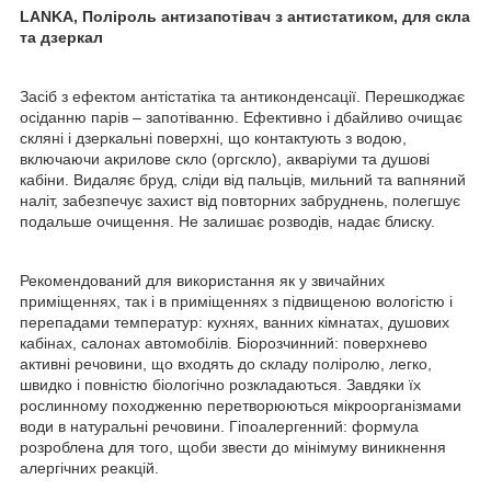
LANKA, Поліроль антизапотівач з антистатиком, для скла
та дзеркал
Засіб з ефектом антістатіка та антиконденсації. Перешкоджає
осіданню парів – запотіванню. Ефективно і дбайливо очищає
скляні і дзеркальні поверхні, що контактують з водою,
включаючи акрилове скло (оргскло), акваріуми та душові
кабіни. Видаляє бруд, сліди від пальців, мильний та вапняний
наліт, забезпечує захист від повторних забруднень, полегшує
подальше очищення. Не залишає розводів, надає блиску.
Рекомендований для використання як у звичайних
приміщеннях, так і в приміщеннях з підвищеною вологістю і
перепадами температур: кухнях, ванних кімнатах, душових
кабінах, салонах автомобілів. Біорозчинний: поверхнево
активні речовини, що входять до складу поліролю, легко,
швидко і повністю біологічно розкладаються. Завдяки їх
рослинному походженню перетворюються мікроорганізмами
води в натуральні речовини. Гіпоалергенний: формула
розроблена для того, щоби звести до мінімуму виникнення
алергічних реакцій.