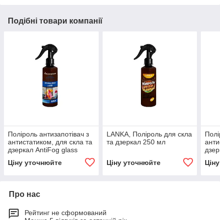
Подібні товари компанії
Поліроль антизапотівач з
LANKA, Поліроль для скла
Полі
антистатиком, для скла та
та дзеркал 250 мл
анти
дзеркал AntiFog glass
дзер
polish 250 мл
polis
Ціну уточнюйте
Ціну уточнюйте
Цін
Про нас
Рейтинг не сформований