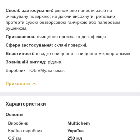
Спосіб застосування:
рівномірно нанести засіб на
очищувану поверхню; не даючи висохнути, ретельно
протерти сухою безворсовою ганчіркою або паперовим
рушником.
Призначення:
очищення оргскла та дезінфекція.
Сфера застосування:
скляні поверхні.
Властивості:
швидке очищення і знищення мікроорганізмів.
Зовнішній вигляд:
рідина.
Виробник: ТОВ «Мультічем».
Приховати
Характеристики
Основні
Виробник
Multichem
Країна виробник
Україна
Об`єм
250 мл