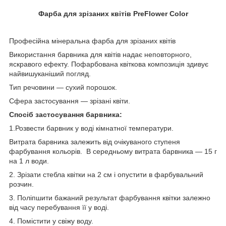
Фарба для зрізаних квітів PreFlower Color
Професійна мінеральна фарба для зрізаних квітів
Використання барвника для квітів надає неповторного,
яскравого ефекту. Пофарбована квіткова композиція здивує
найвишуканіший погляд.
Тип речовини — сухий порошок.
Сфера застосування — зрізані квіти.
Спосіб застосування барвника:
1.Розвести барвник у воді кімнатної температури.
Витрата барвника залежить від очікуваного ступеня
фарбування кольорів. В середньому витрата барвника — 15 г
на 1 л води.
2. Зрізати стебла квітки на 2 см і опустити в фарбувальний
розчин.
3. Поліпшити бажаний результат фарбування квітки залежно
від часу перебування її у воді.
4. Помістити у свіжу воду.