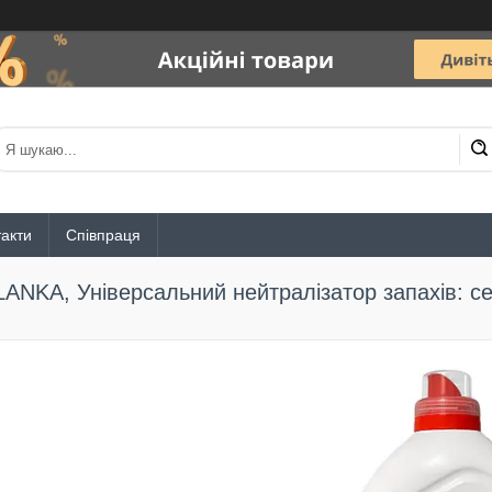
акти
Співпраця
LANKA, Універсальний нейтралізатор запахів: се