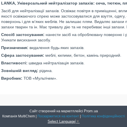
LANKA, Універсальний нейтралізатор запахів: сеча, тютюн, п
Засіб для нейтралізації запахів. Освіжає повітря в приміщенні, в
якості освіжаючого спрею може застосовуватися для взуття, одягу, 
поверхонь і для м'яких меблів. Не залишає плям. Видаляє запахи поту
запахи тварин та ін. Має тривалу дію та не перебиває інші запахи.
Спосіб застосування:
нанести засіб на оброблювану поверхню і 
Уникати висихання засобу.
Призначення:
видалення будь-яких запахів.
Сфера застосування:
меблі, килими, бетон, камінь природний.
Властивості:
швидка нейтралізація запахів.
Зовнішній вигляд:
рідина.
Виробник:
ТОВ «Мультічем».
Prom.ua
Сайт створений на маркетплейсі
Компанія MultiChem |
Поскаржитися на контент
|
Політика конфіденційності
Select Language
▼