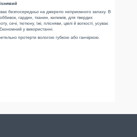
ліснявий
пливає безпосередньо на джерело неприємного запаху. В
оббивок, гардин, тканин, килимів, для твердих
, сечі, тютюну, їжі, плісняви, цвілі й вогкості, усуває
 Економний у використанні.
ретельно протерти вологою губкою або ганчіркою.