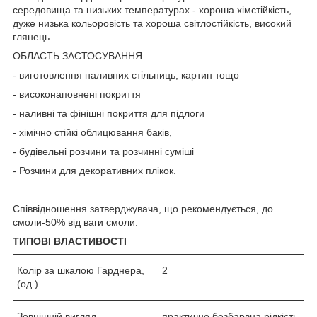
середовища та низьких температурах - хороша хімстійкість,
дуже низька кольоровість та хороша світлостійкість, високий
глянець.
ОБЛАСТЬ ЗАСТОСУВАННЯ
- виготовлення наливних стільниць, картин тощо
- високонаповнені покриття
- наливні та фінішні покриття для підлоги
- хімічно стійкі облицювання баків,
- будівельні розчини та розчинні суміші
- Розчини для декоративних плікок.
Співвідношення затверджувача, що рекомендується, до
смоли-50% від ваги смоли.
ТИПОВІ ВЛАСТИВОСТІ
Колір за шкалою Гарднера,
2
(од.)
Зовнішній вигляд
практично безбарвна рідкість