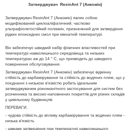
Затверджувач ResinAnt 7 (Анкомін)
Затверджувач ResinAnt 7 (Анкомін) являє собою
модифікований циклоаліфатичний, частково
ультрафіолетостійкий поліамін, призначений для затвердіння
рідких епоксидних смол при кімнатній температурі.
Він забезпечує швидкий набір фізичних властивостей при
температурі навколишнього середовища та низьких
температурах аж до 14 ° С, що призводить до швидкого
повернення обслуговування.
Затверджувач ResinAnt 7 (Анкомін) забезпечує відмінну
стійкість до карбамірування та стійкість до водяних плям, що у
поєднанні з низькою в'язкістю робить ідеальним
затверджувачем різноманітного застосування для систем без
розчинника та високо-наповнених покриттів для різних складів
у цивільному будівництві.
ПЕРЕВАГИ.
- чудова стійкість до впливу карбамірування та водяних плям -
низька в'язкість
- швидке затвердіння при температурі навколишнього