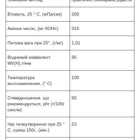
В'язкість, 25 ° С, (мПа/сек)
200
Амінне число, (мг КОН/г)
315
Питома вага при 25°, (г/мг)
1,01
Водневий еквівалент
95
Wt/(H),г/екв
Температура
100
воспламенения, (° С)
Співвідношення, що
50
рекомендується, phr (г/100г
смоли)
Час гелеутворення при 25 °
23
С, суміш 150г., (мін.)