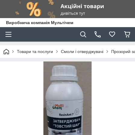
Виробнича компанія Мультічем
Товари та послуги
Смоли і отверджувачі
Прозорий за