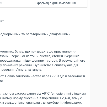
ки
Інформація для замовлення
ет
з однорічними та багаторічними дводольними
рментних білків, що призводить до призупинення
канин верхньої частини листків, стебел і черешків
проводжується підвищенням тургору. В результаті чого
у поживних речовин і зупиняється синтезуюча дія
 рослини в’януть та гинуть.
ст. Повна загибель настає через 7-10 діб в залежності
ов.
азоном застосування від +8°С (в порівнянні з іншими
 низьку норму внесення в порівнянні з 2,4-Д, тому є
х з сульфонілсечовинами , дикамбою і гліфосатами.