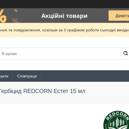
ня та повідомлення, оскільки за її графіком роботи сьогодні вихі
акти
Співпраця
Гербіцид REDCORN Естет 15 мл