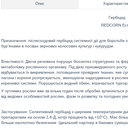
Опис
Характеристи
Гербіцид
REDCORN Ест
Призначення: післясходовий гербіцид системної дії для боротьби 
бур’янами в посівах зернових колосових культур і кукурудзи.
Властивості: Діюча речовина порушує біосинтез структурних та фе
метаболізму рослинного організму. Під дією пришвидшеного росту т
відбувається їх викривлення, потовщення провідних тканин, яке су
пагони і коріння розтріскуються, зменшуючи надходження в рослин
кореневої системи. Порушується водний обмін, втрачається тургор,
У чутливих рослин вже за кілька годин після обробки зупиняється рі
від видових особливостей рослин, фази їх розвитку та погодних ум
Застосування: Селективний гербіцид з широким температурним діап
препаратами на основі 2,4-Д, котрі працюють від +10°С). Має більш
більше екологічно безпечним. Ідеальний партнер в бакових суміша