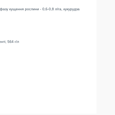
фазу кущення рослини - 0,6-0,8 л/га, кукурудза
нті, 564 г/л