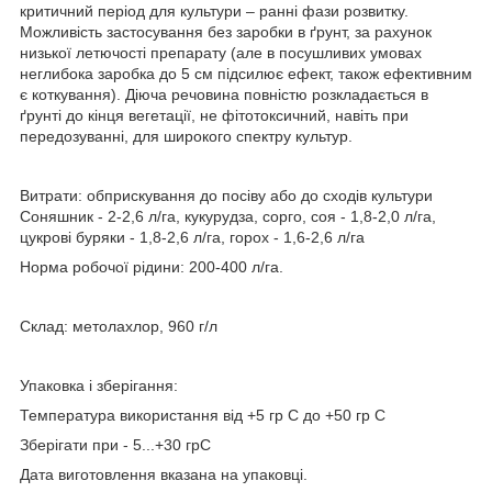
критичний період для культури – ранні фази розвитку.
Можливість застосування без заробки в ґрунт, за рахунок
низької летючості препарату (але в посушливих умовах
неглибока заробка до 5 см підсилює ефект, також ефективним
є коткування). Діюча речовина повністю розкладається в
ґрунті до кінця вегетації, не фітотоксичний, навіть при
передозуванні, для широкого спектру культур.
Витрати: обприскування до посіву або до сходів культури
Соняшник - 2-2,6 л/га, кукурудза, сорго, соя - 1,8-2,0 л/га,
цукрові буряки - 1,8-2,6 л/га, горох - 1,6-2,6 л/га
Норма робочої рідини: 200-400 л/га.
Склад: метолахлор, 960 г/л
Упаковка і зберігання:
Температура використання від +5 гр С до +50 гр С
Зберігати при - 5...+30 грС
Дата виготовлення вказана на упаковці.