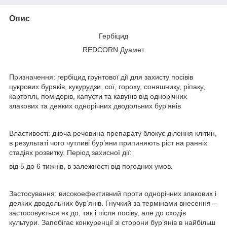
Опис
Гербіцид
REDCORN Дуамет
Призначення: гербіцид грунтової дії для захисту посівів
цукрових буряків, кукурудзи, сої, гороху, соняшнику, ріпаку,
картоплі, помідорів, капусти та кавунів від однорічних
злакових та деяких однорічних дводольних бур’янів
Властивості: діюча речовина препарату блокує ділення клітин,
в результаті чого чутливі бур’яни припиняють ріст на ранніх
стадіях розвитку. Період захисної дії:
від 5 до 6 тижнів, в залежності від погодних умов.
Застосування: високоефективний проти однорічних злакових і
деяких дводольних бур’янів. Гнучкий за термінами внесення –
застосовується як до, так і після посіву, але до сходів
культури. Запобігає конкуренції зі сторони бур’янів в найбільш