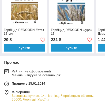
Гербіцид REDCORN Естет
Гербіцид REDCORN Фурак
Гер
15 мл
15 г
Дуам
29
231
1 4
₴
₴
Купити
Купити
Про нас
Рейтинг не сформований
Менше 5 відгуків за останній рік
Працює з 15.01.2014
м. Чернівці
Заводська вулиця, 14, Чернівці, Чернівецька область,
58000, Чернівці, Україна