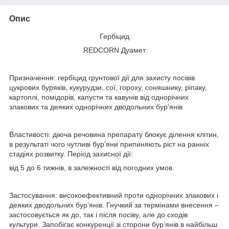
Опис
Гербіцид
REDCORN Дуамет
Призначення: гербіцид грунтової дії для захисту посівів
цукрових буряків, кукурудзи, сої, гороху, соняшнику, ріпаку,
картоплі, помідорів, капусти та кавунів від однорічних
злакових та деяких однорічних дводольних бур’янів
Властивості: діюча речовина препарату блокує ділення клітин,
в результаті чого чутливі бур’яни припиняють ріст на ранніх
стадіях розвитку. Період захисної дії:
від 5 до 6 тижнів, в залежності від погодних умов.
Застосування: високоефективний проти однорічних злакових і
деяких дводольних бур’янів. Гнучкий за термінами внесення –
застосовується як до, так і після посіву, але до сходів
культури. Запобігає конкуренції зі сторони бур’янів в найбільш