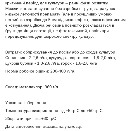
критичний період для культури – ранні фази розвитку.
Можливість застосування без заробки в ґрунт, за рахунок
низької летючості препарату (але в посушливих умовах
неглибока заробка до 5 см підсилює ефект, також ефективним
є коткування). Діюча речовина повністю розкладається в
ґрунті до кінця вегетації, не фітотоксичний, навіть при
передозуванні, для широкого спектру культур.
Витрати: обприскування до посіву або до сходів культури
Соняшник - 2-2,6 л/га, кукурудза, сорго, соя - 1,8-2,0 л/га,
цукрові буряки - 1,8-2,6 л/га, горох - 1,6-2,6 л/га
Норма робочої рідини: 200-400 л/га.
Склад: метолахлор, 960 г/л
Упаковка і зберігання:
Температура використання від +5 гр С до +50 гр С
Зберігати при - 5...+30 грС
Дата виготовлення вказана на упаковці.