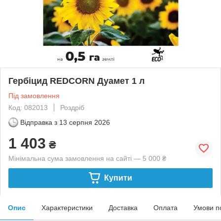
Гербіцид REDCORN Дуамет 1 л
Під замовлення
Код: 082013
Роздріб
Відправка з
13 серпня 2026
1 403
₴
Мінімальна сума замовлення на сайті — 5 000 ₴
Купити
Опис
Характеристики
Доставка
Оплата
Умови п