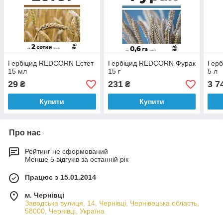
Гербіцид REDCORN Естет
Гербіцид REDCORN Фурак
Гер
15 мл
15 г
5 л
29
231
3 7
₴
₴
Купити
Купити
Про нас
Рейтинг не сформований
Менше 5 відгуків за останній рік
Працює з 15.01.2014
м. Чернівці
Заводська вулиця, 14, Чернівці, Чернівецька область,
58000, Чернівці, Україна