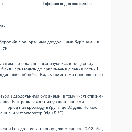
ки
Інформація для замовлення
рак
боротьби з однорічними дводольними бур’янами, в
ьтур.
ватись по рослині, накопичуючись в точці росту.
ілків і призводить до припинення ділення клітин і
ка годин після обробки. Видимі симптоми проявляються
ьби з дводольними бур’янами, в тому числі стійкими
есення. Контроль важкознищуваного, іншими
 – період напіврозпаду в ґрунті до 30 днів. Не має
за низьких температур (від +5 °С).
ння і аж до появи прапорцевого листка - 0,02 л/га,