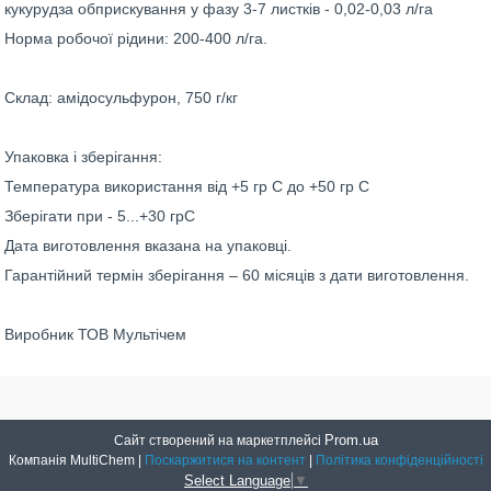
кукурудза обприскування у фазу 3-7 листків - 0,02-0,03 л/га
Норма робочої рідини: 200-400 л/га.
Склад: амідосульфурон, 750 г/кг
Упаковка і зберігання:
Температура використання від +5 гр С до +50 гр С
Зберігати при - 5...+30 грС
Дата виготовлення вказана на упаковці.
Гарантійний термін зберігання – 60 місяців з дати виготовлення.
Виробник ТОВ Мультічем
Prom.ua
Сайт створений на маркетплейсі
Компанія MultiChem |
Поскаржитися на контент
|
Політика конфіденційності
Select Language
▼