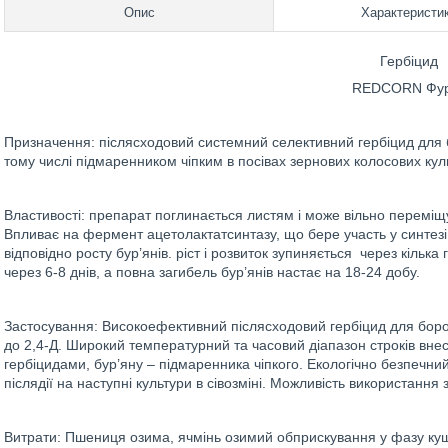
Опис
Характеристи
Гербіцид
REDCORN Фу
Призначення: післясходовий системний селективний гербіцид для 
тому числі підмаренником чіпким в посівах зернових колосових кул
Властивості: препарат поглинається листям і може вільно переміщу
Впливає на фермент ацетолактатсинтазу, що бере участь у синтезі б
відповідно росту бур’янів. ріст і розвиток зупиняється через кіль
через 6-8 днів, а повна загибель бур’янів настає на 18-24 добу.
Застосування: Високоефективний післясходовий гербіцид для борот
до 2,4-Д. Широкий температурний та часовий діапазон строків вн
гербіцидами, бур’яну – підмаренника чіпкого. Екологічно безпечний
післядії на наступні культури в сівозміні. Можливість використання 
Витрати: Пшениця озима, ячмінь озимий обприскування у фазу куще