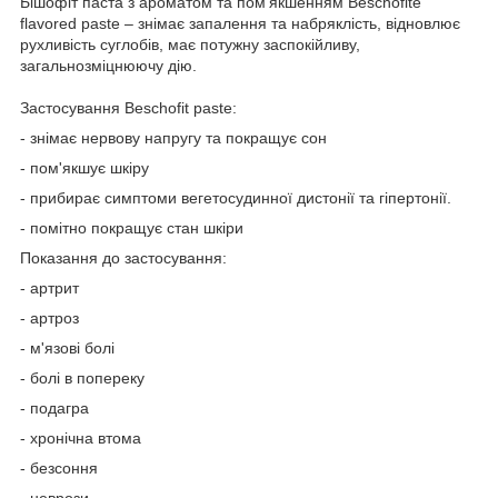
Бішофіт паста з ароматом та пом'якшенням Beschofite
flavored paste – знімає запалення та набряклість, відновлює
рухливість суглобів, має потужну заспокійливу,
загальнозміцнюючу дію.
Застосування Beschofit paste:
- знімає нервову напругу та покращує сон
- пом'якшує шкіру
- прибирає симптоми вегетосудинної дистонії та гіпертонії.
- помітно покращує стан шкіри
Показання до застосування:
- артрит
- артроз
- м'язові болі
- болі в попереку
- подагра
- хронічна втома
- безсоння