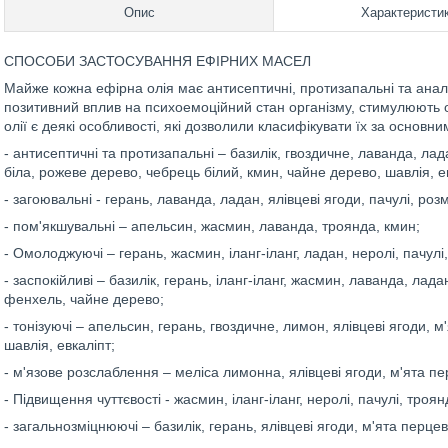
Опис
Характеристи
СПОСОБИ ЗАСТОСУВАННЯ ЕФІРНИХ МАСЕЛ
Майже кожна ефірна олія має антисептичні, протизапальні та анал
позитивний вплив на психоемоційний стан організму, стимулюють о
олії є деякі особливості, які дозволили класифікувати їх за основ
- антисептичні та протизапальні – базилік, гвоздичне, лаванда, лад
біла, рожеве дерево, чебрець білий, кмин, чайне дерево, шавлія, е
- загоювальні - герань, лаванда, ладан, ялівцеві ягоди, пачулі, ро
- пом'якшувальні – апельсин, жасмин, лаванда, троянда, кмин;
- Омолоджуючі – герань, жасмин, іланг-іланг, ладан, неролі, пачул
- заспокійливі – базилік, герань, іланг-іланг, жасмин, лаванда, лад
фенхель, чайне дерево;
- тонізуючі – апельсин, герань, гвоздичне, лимон, ялівцеві ягоди,
шавлія, евкаліпт;
- м'язове розслаблення – меліса лимонна, ялівцеві ягоди, м'ята пе
- Підвищення чуттєвості - жасмин, іланг-іланг, неролі, пачулі, троян
- загальнозміцнюючі – базилік, герань, ялівцеві ягоди, м'ята перцев