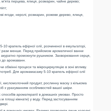
и, м'ята перцева, ялиця, розмарин, чайне дерево;
ліпт;
цеві ягоди, неролі, розмарин, рожеве дерево, ялиця,
5-10 крапель ефірної олії, розчиненої в емульгаторі,
у 2 рази менше. Перед прийомом ароматичної ванни
ло акуратно промокнути рушником. Захворювання серця,
ям до аромаванн.
 обмінні процеси та мікроциркуляцію в зоні впливу.
 потреб. Для аромамасажу 5-10 крапель ефірної олії
ї, кисломолочний продукт, рослинну маску з кількома
сіб з урахуванням особливостей вашої шкіри.
 способів ароматерапії в домашніх умовах. Просто
 кв.м площі кімнати) у воду. Перед застосуванням
вері.
пії в домашніх умовах. Радимо проводити лише холодні