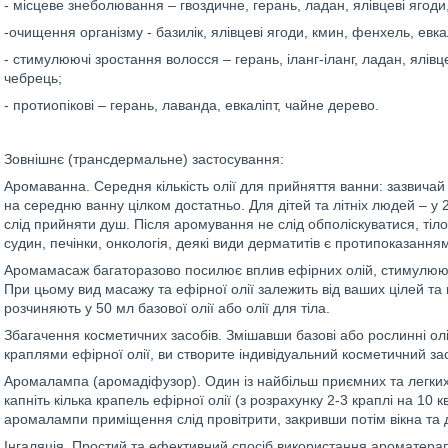
- місцеве знеболювання – гвоздичне, герань, ладан, ялівцеві ягод
-очищення організму - базилік, ялівцеві ягоди, кмин, фенхель, евка
- стимулюючі зростання волосся – герань, іланг-іланг, ладан, ялів
чебрець;
- протиопікові – герань, лаванда, евкаліпт, чайне дерево.
Зовнішнє (трансдермальне) застосування:
Аромаванна. Середня кількість олії для прийняття ванни: зазвичай 
на середню ванну цілком достатньо. Для дітей та літніх людей – 
слід прийняти душ. Після аромування не слід обполіскуватися, ті
судин, печінки, онкологія, деякі види дерматитів є протипоказанн
Аромамасаж багаторазово посилює вплив ефірних олій, стимулюючи
При цьому вид масажу та ефірної олії залежить від ваших цілей та
розчиняють у 50 мл базової олії або олії для тіла.
Збагачення косметичних засобів. Змішавши базові або рослинні олі
краплями ефірної олії, ви створите індивідуальний косметичний за
Аромалампа (аромадіфузор). Один із найбільш приємних та легких
капніть кілька крапель ефірної олії (з розрахунку 2-3 краплі на 10
аромалампи приміщення слід провітрити, закривши потім вікна та д
Інгаляція. Простий та ефективний спосіб використання ароматера