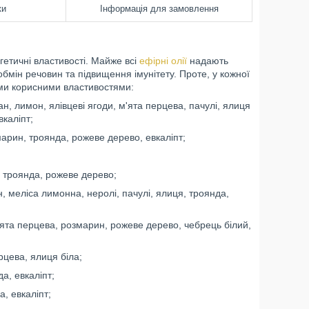
ки
Інформація для замовлення
гетичні властивості. Майже всі
ефірні олії
надають
бмін речовин та підвищення імунітету. Проте, у кожної
ними корисними властивостями:
ан, лимон, ялівцеві ягоди, м'ята перцева, пачулі, ялиця
вкаліпт;
змарин, троянда, рожеве дерево, евкаліпт;
і, троянда, рожеве дерево;
ан, меліса лимонна, неролі, пачулі, ялиця, троянда,
 м'ята перцева, розмарин, рожеве дерево, чебрець білий,
рцева, ялиця біла;
да, евкаліпт;
а, евкаліпт;