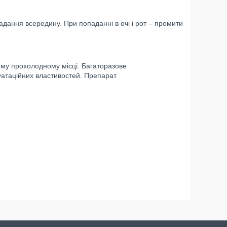
адання всередину. При попаданні в очі і рот – промити
ухому прохолодному місці. Багаторазове
уатаційних властивостей. Препарат