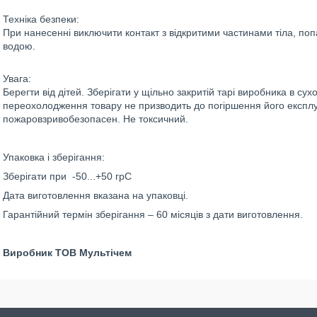
Техніка безпеки:
При нанесенні виключити контакт з відкритими частинами тіла, поп
водою.
Увага:
Берегти від дітей. Зберігати у щільно закритій тарі виробника в с
переохолодження товару не призводить до погіршення його експл
пожаровзривобезопасен. Не токсичний.
Упаковка і зберігання:
Зберігати при -50...+50 грС
Дата виготовлення вказана на упаковці.
Гарантійний термін зберігання – 60 місяців з дати виготовлення.
Виробник ТОВ Мультічем