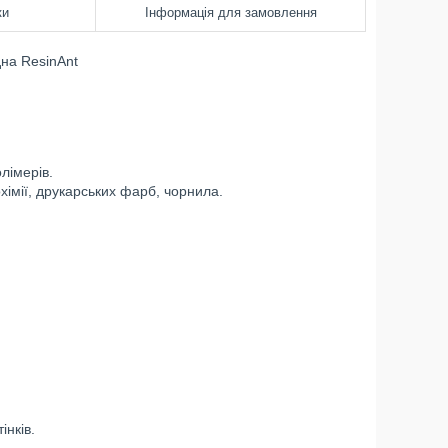
ки
Інформація для замовлення
на ResinAnt
лімерів.
рохімії, друкарських фарб, чорнила.
інків.