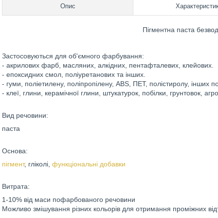
Опис
Характеристи
Пігментна паста безвод
Застосовуються для об'ємного фарбування:
- акрилових фарб, масляних, алкідних, пентафталевих, клейових.
- епоксидних смол, поліуретанових та інших.
- гуми, поліетилену, поліпропілену, ABS, ПЕТ, полістиролу, інших по
- клеї, глини, керамічної глини, штукатурок, побілки, грунтовок, аг
Вид речовини:
паста
Основа:
пігмент
, гліколі,
функціональні добавки
Витрата:
1-10% від маси пофарбованого речовини
Можливо змішування різних кольорів для отримання проміжних відт