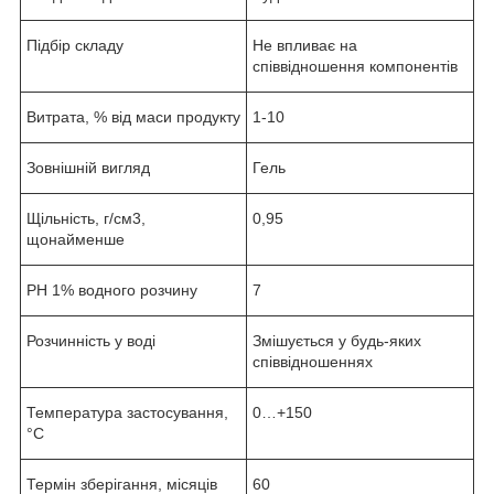
Підбір складу
Не впливає на
співвідношення компонентів
Витрата, % від маси продукту
1-10
Зовнішній вигляд
Гель
Щільність, г/см3,
0,95
щонайменше
РН 1% водного розчину
7
Розчинність у воді
Змішується у будь-яких
співвідношеннях
Температура застосування,
0…+150
°С
Термін зберігання, місяців
60