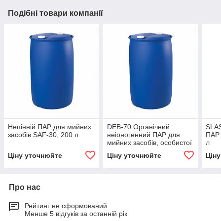
Подібні товари компанії
Непінній ПАР для мийних
DEB-70 Органічний
SLAS
засобів SAF-30, 200 л
неіоногенний ПАР для
ПАР 
мийних засобів, особистої
л
гігієни 200 л
Ціну уточнюйте
Ціну уточнюйте
Цін
Про нас
Рейтинг не сформований
Менше 5 відгуків за останній рік