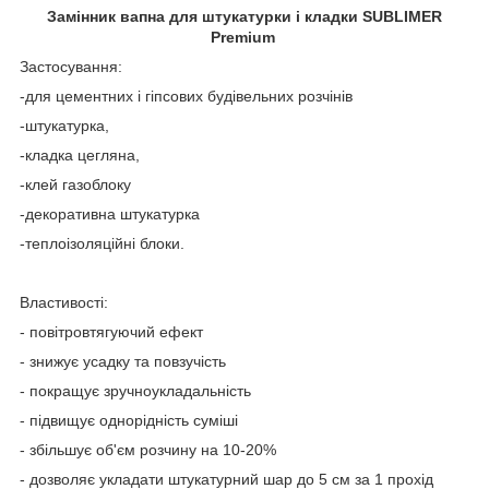
Замінник вапна для штукатурки і кладки SUBLIMER
Premium
Застосування:
-для цементних і гіпсових будівельних розчінів
-штукатурка,
-кладка цегляна,
-клей газоблоку
-декоративна штукатурка
-теплоізоляційні блоки.
Властивості:
- повітровтягуючий ефект
- знижує усадку та повзучість
- покращує зручноукладальність
- підвищує однорідність суміші
- збільшує об'єм розчину на 10-20%
- дозволяє укладати штукатурний шар до 5 см за 1 прохід