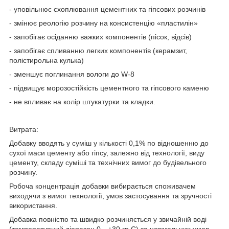
- уповільнює схоплювання цементних та гіпсових розчинів
- змінює реологію розчину на консистенцію «пластилін»
- запобігає осіданню важких компонентів (пісок, відсів)
- запобігає спливанню легких компонентів (керамзит,
полістирольна кулька)
- зменшує поглинання вологи до W-8
- підвищує морозостійкість цементного та гіпсового каменю
- не впливає на колір штукатурки та кладки.
Витрата:
Добавку вводять у суміш у кількості 0,1% по відношенню до
сухої маси цементу або гіпсу, залежно від технології, виду
цементу, складу суміші та технічних вимог до будівельного
розчину.
Робоча концентрація добавки вибирається споживачем
виходячи з вимог технології, умов застосування та зручності
використання.
Добавка повністю та швидко розчиняється у звичайній воді
(температурний діапазон 0…+30 гр С) за нормальних умов.