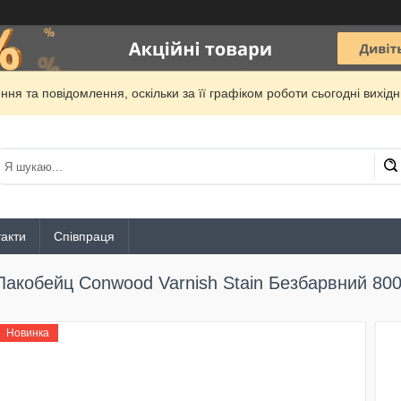
ня та повідомлення, оскільки за її графіком роботи сьогодні вихі
акти
Співпраця
Лакобейц Conwood Varnish Stain Безбарвний 80
Новинка