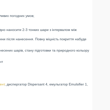
ливих погодних умов;
ідно наносити 2-3 тонких шари з інтервалом між
ни після нанесення. Повну міцність покриття набуде
анесених шарів, стану підготовки та природного кольору
нт
ент
, диспергатор Dispersant 4, емульгатор Emulsifier 1,