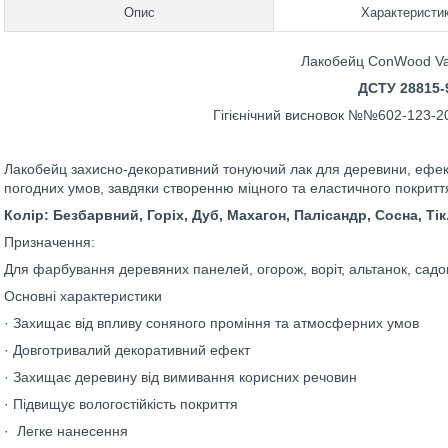
Опис
Характеристи
Лакобейц ConWood Var
ДСТУ 28815-
Гігієнічний висновок №№602-123-20
Лакобейц захисно-декоративний тонуючий лак для деревини, ефек
погодних умов, завдяки створенню міцного та еластичного покритт
Колір: Безбарвний, Горіх, Дуб, Махагон, Палісандр, Сосна, Тік
Призначення:
Для фарбування деревяних панелей, огорож, воріт, альтанок, садов
Основні характеристики
· Захищає від впливу соняного проміння та атмосферних умов
· Довготривалий декоративний ефект
· Захищає деревину від вимивання корисних речовин
· Підвищує вологостійкість покриття
· Легке нанесення