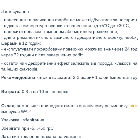
Застосування:
- нанесення та висихання фарби не може відбуватися за несприят
- підхожа температура основи та нанесення від +5°C до +30°C;
- наносити пензлем, тампоном або методом розпилення;
- для отримання якісного захисного і декоративного ефекту, необх
шарами в 12 годин;
- експлуатувати пофарбовану поверхню можливо вже через 24 годи
через 72 години після завершення робіт.
- остаточний декоративний ефект залежить від породи, кількості н
та інших факторів.
Рекомендована кількість шарів:
2-3 шари+ 1 слой Імпрегнат-гру
Витрата:
0,8 л на 10 кв. поверхні.
Склад:
композиція природних смол в органічному розчиннику,
пігм
змочувач WA 2.
Упаковка і зберігання:
Зберігати при -5...+50 грС
Дата виготовлення вказана на упаковці.