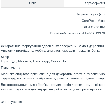
Опис
Характеристи
Морилка суха (сп
ConWood Mord
ДСТУ 28815-
Гігієнічний висновок №№602-123-20
Декоративне фарбування дерев'яних поверхонь. Захист деревини 
житлових приміщень, меблів, альтанок, фасадів, парканів, бань.
Колір:
Горіх, Дуб, Махагон, Палісандр, Сосна, Тік
Призначення:
Морилка спиртова призначена для декоративного та антисептичног
структуру, не викликає набухання деревини, зменшує підняття ворс
Використовується для обробки твердих порід дерева, немає різког
використовуватися для внутрішніх робіт, не загусає при зберіганні.
Застосування: