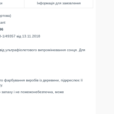
ки
Інформація для замовлення
иртова)
ant
96
-1/49357 від 13.11.2018
від ультрафіолетового випромінювання сонця. Для
о фарбування виробів із деревини, підкреслює її
у.
о запаху і не пожежонебезпечна, може