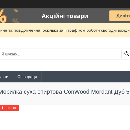
ня та повідомлення, оскільки за її графіком роботи сьогодні вихі
акти
Співпраця
Морилка суха спиртова ConWood Mordant Дуб 5
Новинка