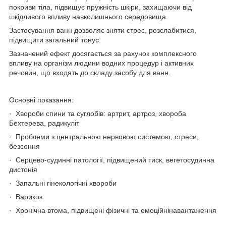
покриви тіла, підвищує пружність шкіри, захищаючи від
шкідливого впливу навколишнього середовища.
Застосування ванн дозволяє зняти стрес, розслабитися,
підвищити загальний тонус.
Зазначений ефект досягається за рахунок комплексного
впливу на організм людини водних процедур і активних
речовин, що входять до складу засобу для ванн.
Основні показання:
· Хвороби спини та суглобів: артрит, артроз, хвороба
Бехтерева, радикуліт
· Проблеми з центральною нервовою системою, стреси,
безсоння
· Серцево-судинні патології, підвищений тиск, вегетосудинна
дистонія
· Запальні гінекологічні хвороби
· Варикоз
· Хронічна втома, підвищені фізичні та емоційнінавантаження