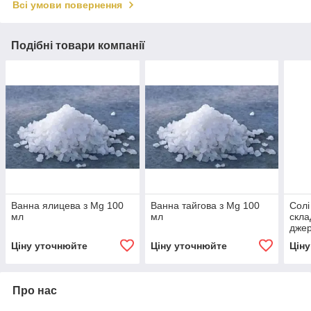
Всі умови повернення
Подібні товари компанії
Ванна ялицева з Mg 100
Ванна тайгова з Mg 100
Солі
мл
мл
скла
джер
comp
Ціну уточнюйте
Ціну уточнюйте
Цін
Про нас