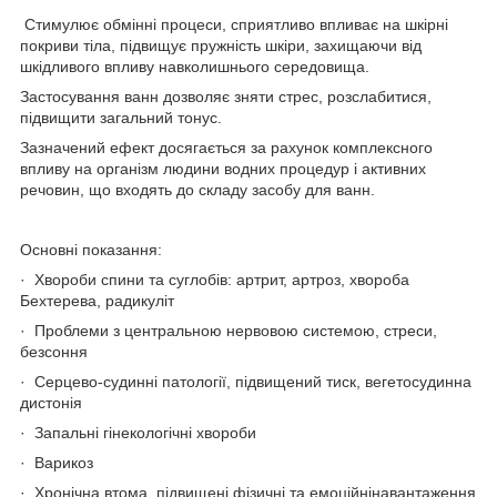
Стимулює обмінні процеси, сприятливо впливає на шкірні
покриви тіла, підвищує пружність шкіри, захищаючи від
шкідливого впливу навколишнього середовища.
Застосування ванн дозволяє зняти стрес, розслабитися,
підвищити загальний тонус.
Зазначений ефект досягається за рахунок комплексного
впливу на організм людини водних процедур і активних
речовин, що входять до складу засобу для ванн.
Основні показання:
· Хвороби спини та суглобів: артрит, артроз, хвороба
Бехтерева, радикуліт
· Проблеми з центральною нервовою системою, стреси,
безсоння
· Серцево-судинні патології, підвищений тиск, вегетосудинна
дистонія
· Запальні гінекологічні хвороби
· Варикоз
· Хронічна втома, підвищені фізичні та емоційнінавантаження