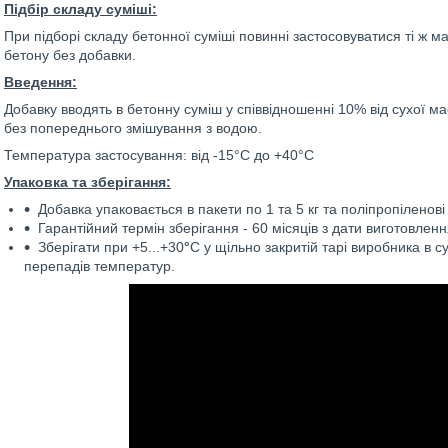
Підбір складу суміші
:
При підборі складу бетонної суміші повинні застосовуватися ті ж м
бетону без добавки.
Введення:
Добавку вводять в бетонну суміш у співвідношенні 10% від сухої мас
без попереднього змішування з водою.
Температура застосування: від -15°С до +40°С
Упаковка
та
зберігання:
Добавка упаковається в пакети по 1 та 5 кг та поліпропіленові 
Гарантійний термін зберігання - 60 місяців з дати виготовленн
Зберігати при +5...+30
°
С у щільно закритій тарі виробника в 
перепадів температур.