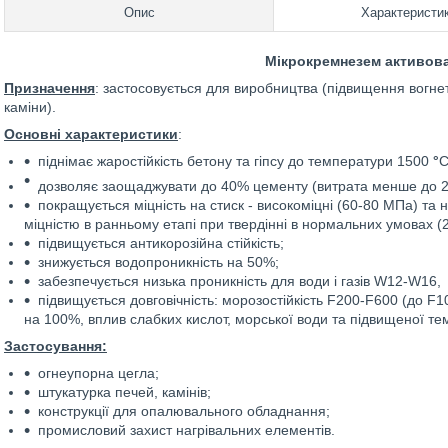
Опис
Характеристи
Мікрокремнезем активов
Призначення
: застосовується для виробництва (підвищення вогнетр
каміни).
Основні характеристики
:
піднімає жаростійкість бетону та гіпсу до температури 1500
°
С
дозволяє заощаджувати до 40% цементу (витрата менше до 2
покращується міцність на стиск - високоміцні (60-80 МПа) та 
міцністю в ранньому етапі при твердінні в нормальних умовах (
підвищується антикорозійна стійкість;
знижується водопроникність на 50%;
забезпечується низька проникність для води і газів W12-W16,
підвищується довговічність: морозостійкість F200-F600 (до F
на 100%, вплив слабких кислот, морської води та підвищеної те
Застосування:
огнеупорна цегла;
штукатурка печей, камінів;
конструкції для опалювального обладнання;
промисловий захист нагрівальних елементів.