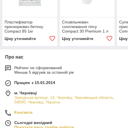
Пластифікатор
Сповільнювач
Суп
прискорювач бетону
схоплювання гіпсу
прис
Compact 85 1кг
Compact 30 Premium 1 л
Comp
Ціну уточнюйте
Ціну уточнюйте
Цін
Про нас
Рейтинг не сформований
Менше 5 відгуків за останній рік
Працює з 15.01.2014
м. Чернівці
Заводська вулиця, 14, Чернівці, Чернівецька область,
58000, Чернівці, Україна
Контакти
Сьогодні вихідний
Показати весь графік роботи