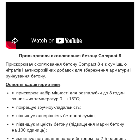
Прискорю
вач
схоплювання бетону
Compact
8
Прискорювач схоплювання бетону Compact 8 є є сумішшю
нітратів і антикорозійних добавок для збереження арматури і
руйнування бетону.
Основні характеристики
:
прискорює набір міцності для розпалубки до 8 годин
за низьких температур 0…+15
°
С;
покращує зручноукладальність;
підвищує однорідність бетонної суміші;
підвищує міцність бетону (підвищення марки бетону
на 100 одиниць);
зменшує поглинання вологи бетоном на 2-5 одиниць;