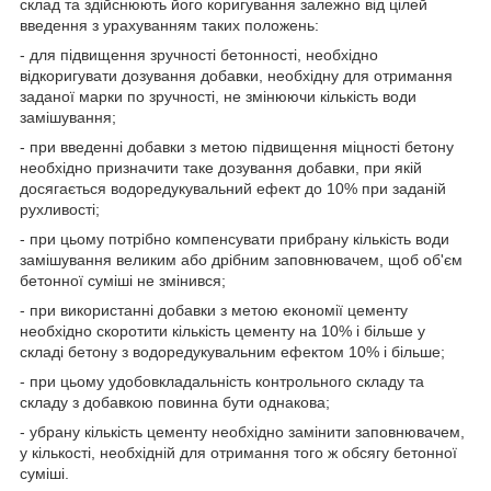
склад та здійснюють його коригування залежно від цілей
введення з урахуванням таких положень:
- для підвищення зручності бетонності, необхідно
відкоригувати дозування добавки, необхідну для отримання
заданої марки по зручності, не змінюючи кількість води
замішування;
- при введенні добавки з метою підвищення міцності бетону
необхідно призначити таке дозування добавки, при якій
досягається водоредукувальний ефект до 10% при заданій
рухливості;
- при цьому потрібно компенсувати прибрану кількість води
замішування великим або дрібним заповнювачем, щоб об'єм
бетонної суміші не змінився;
- при використанні добавки з метою економії цементу
необхідно скоротити кількість цементу на 10% і більше у
складі бетону з водоредукувальним ефектом 10% і більше;
- при цьому удобовкладальність контрольного складу та
складу з добавкою повинна бути однакова;
- убрану кількість цементу необхідно замінити заповнювачем,
у кількості, необхідній для отримання того ж обсягу бетонної
суміші.