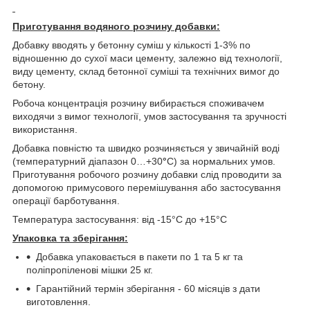
Приготування водяного розчину добавки:
Добавку вводять у бетонну суміш у кількості 1-3% по
відношенню до сухої маси цементу, залежно від технології,
виду цементу, склад бетонної суміші та технічних вимог до
бетону.
Робоча концентрація розчину вибирається споживачем
виходячи з вимог технології, умов застосування та зручності
використання.
Добавка повністю та швидко розчиняється у звичайній воді
(температурний діапазон 0…+30
°
С) за нормальних умов.
Приготування робочого розчину добавки слід проводити за
допомогою примусового перемішування або застосування
операції барботування.
Температура застосування: від -15°С до +15°С
Упаковка
та
зберігання:
Добавка упаковається в пакети по 1 та 5 кг та
поліпропіленові мішки 25 кг.
Гарантійний термін зберігання - 60 місяців з дати
виготовлення.