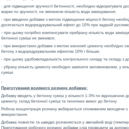
- для підвищення зручності бетонності, необхідно відкоригувати д
марки по зручності, не змінюючи кількість води замішування;
- при введенні добавки з метою підвищення міцності бетону необхі
досягається водоредукувальний ефект до 10% при заданій рухливо
- при цьому потрібно компенсувати прибрану кількість води замі
бетонної суміші не змінився;
- при використанні добавки з метою економії цементу необхідно ско
бетону з водоредукувальним ефектом 10% і більше;
- при цьому удобовкладальність контрольного складу та складу з 
- убрану кількість цементу необхідно замінити заповнювачем, у кіл
суміші.
Приготування водяного розчину добавки:
Добавку вводять у бетонну суміш у кількості 1-3% по відношенню до
цементу, склад бетонної суміші та технічних вимог до бетону.
Робоча концентрація розчину вибирається споживачем виходячи з в
використання.
Добавка повністю та швидко розчиняється у звичайній воді (темп
Приготування робочого розчину добавки слід проводити за допом