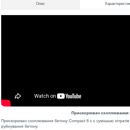
Опис
Характеристи
Прискорю
вач
схоплювання
Прискорювач схоплювання бетону Compact 8 є є сумішшю нітратів 
руйнування бетону.