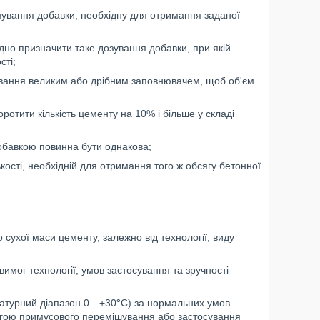
озування добавки, необхідну для отримання заданої
дно призначити таке дозування добавки, при якій
сті;
шування великим або дрібним заповнювачем, щоб об'єм
ротити кількість цементу на 10% і більше у складі
добавкою повинна бути однакова;
ькості, необхідній для отримання того ж обсягу бетонної
 сухої маси цементу, залежно від технології, виду
имог технології, умов застосування та зручності
ературний діапазон 0…+30
°
С) за нормальних умов.
огою примусового перемішування або застосування