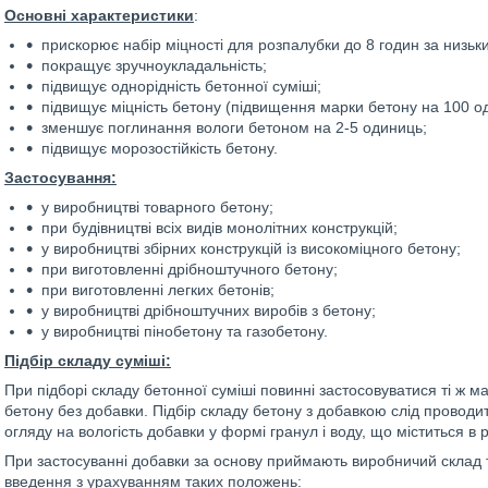
Основні характеристики
:
прискорює набір міцності для розпалубки до 8 годин за низь
покращує зручноукладальність;
підвищує однорідність бетонної суміші;
підвищує міцність бетону (підвищення марки бетону на 100 о
зменшує поглинання вологи бетоном на 2-5 одиниць;
підвищує морозостійкість бетону.
Застосування:
у виробництві товарного бетону;
при будівництві всіх видів монолітних конструкцій;
у виробництві збірних конструкцій із високоміцного бетону;
при виготовленні дрібноштучного бетону;
при виготовленні легких бетонів;
у виробництві дрібноштучних виробів з бетону;
у виробництві пінобетону та газобетону.
Підбір складу суміші
:
При підборі складу бетонної суміші повинні застосовуватися ті ж м
бетону без добавки. Підбір складу бетону з добавкою слід провод
огляду на вологість добавки у формі гранул і воду, що міститься в 
При застосуванні добавки за основу приймають виробничий склад т
введення з урахуванням таких положень: