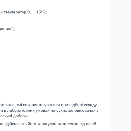
ких температур 0…+15
°
С;
диниць);
атеріали, які використовувалися при підборі складу
ити в лабораторних умовах на сухих заповнювачах з
розчині добавки.
а здійснюють його коригування залежно від цілей