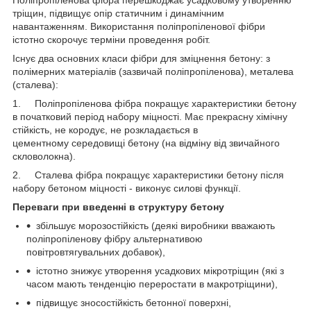
тріщин, підвищує опір статичним і динамічним
навантаженням. Використання поліпропіленової фібри
істотно скорочує терміни проведення робіт.
Існує два основних класи фібри для зміцнення бетону: з
полімерних матеріалів (зазвичай поліпропіленова), металева
(сталева):
1. Поліпропіленова фібра покращує характеристики бетону
в початковий період набору міцності. Має прекрасну хімічну
стійкість, не кородує, не розкладається в
цементному середовищі бетону (на відміну від звичайного
скловолокна).
2. Сталева фібра покращує характеристики бетону після
набору бетоном міцності - виконує силові функції.
Переваги при введенні в структуру бетону
збільшує морозостійкість (деякі виробники вважають
поліпропіленову фібру альтернативою
повітровтягувальних добавок),
істотно знижує утворення усадкових мікротріщин (які з
часом мають тенденцію переростати в макротріщини),
підвищує зносостійкість бетонної поверхні,