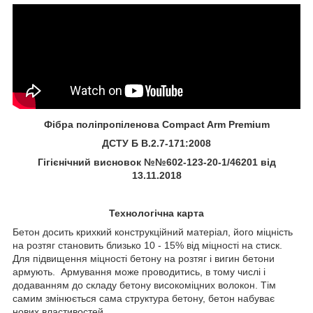
Фібра поліпропіленова Сompact Arm Premium
ДСТУ Б В.2.7-171:2008
Гігієнічний висновок №№602-123-20-1/46201 від
13.11.2018
Технологічна карта
Бетон досить крихкий конструкційний матеріал, його міцність
на розтяг становить близько 10 - 15% від міцності на стиск.
Для підвищення міцності бетону на розтяг і вигин бетони
армують. Армування може проводитись, в тому числі і
додаванням до складу бетону високоміцних волокон. Тім
самим змінюється сама структура бетону, бетон набуває
нових властивостей.