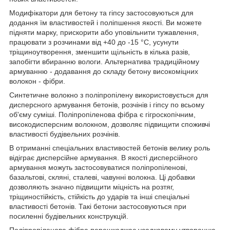
Модифікатори для бетону та гіпсу застосовуються для
додання їм властивостей і поліпшення якості. Ви можете
підняти марку, прискорити або уповільнити тужавлення,
працювати з розчинами від +40 до -15 °С, усунути
тріщиноутворення, зменшити щільність в кілька разів,
запобігти вбиранню вологи. Альтернатива традиційному
армуванню - додавання до складу бетону високоміцних
волокон - фібри.
Синтетичне волокно з поліпропілену використовується для
дисперсного армування бетонів, розчінів і гіпсу по всьому
об'єму суміші. Поліпропіленова фібра є гігроскопічним,
високодисперсним волокном, дозволяє підвищити споживчі
властивості будівельних розчінів.
В отриманні спеціальних властивостей бетонів велику роль
відіграє дисперсійне армування. В якості дисперсійного
армування можуть застосовуватися поліпропіленові,
базальтові, скляні, сталеві, чавунні волокна. Ці добавки
дозволяють значно підвищити міцність на розтяг,
тріщиностійкість, стійкість до ударів та інші спеціальні
властивості бетонів. Такі бетони застосовуються при
посиленні будівельних конструкцій.
Поліпропіленова фібра перешкоджає усадковому утворенню