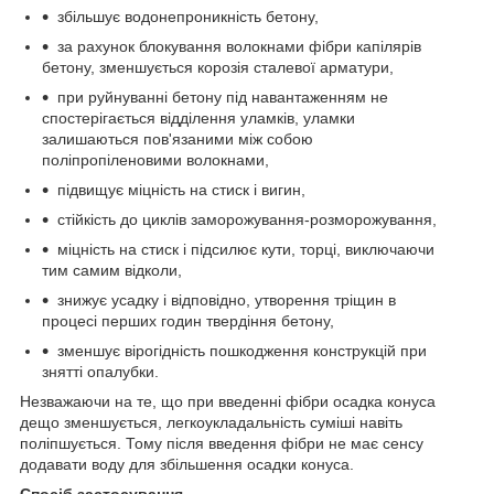
збільшує водонепроникність бетону,
за рахунок блокування волокнами фібри капілярів
бетону, зменшується корозія сталевої арматури,
при руйнуванні бетону під навантаженням не
спостерігається відділення уламків, уламки
залишаються пов'язаними між собою
поліпропіленовими волокнами,
підвищує міцність на стиск і вигин,
стійкість до циклів заморожування-розморожування,
міцність на стиск і підсилює кути, торці, виключаючи
тим самим відколи,
знижує усадку і відповідно, утворення тріщин в
процесі перших годин твердіння бетону,
зменшує вірогідність пошкодження конструкцій при
знятті опалубки.
Незважаючи на те, що при введенні фібри осадка конуса
дещо зменшується, легкоукладальність суміші навіть
поліпшується. Тому після введення фібри не має сенсу
додавати воду для збільшення осадки конуса.
Спосіб застосування