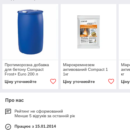
Протиморозна добавка
Мікрокремнезем
Мік
для бетону Compact
активований Compact 1
акти
Frost+ Euro 200 л
1кг
кг
Ціну уточнюйте
Ціну уточнюйте
Цін
Про нас
Рейтинг не сформований
Менше 5 відгуків за останній рік
Працює з 15.01.2014