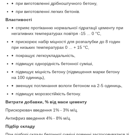
при виготовленні дрібноштучного бетону,
при виготовленні легких бетонів.
Властивості
сприяє протіканню нормальної гідратації цементу при
негативних температурах повітря -15 ... 0 °С,
прискорює набір міцності для розпалубки до 8 годин
при низьких температурах 0 ... + 15 °С,
покращує легкоукладальність,
підвищує однорідність бетонної суміші,
підвищує міцність бетону (підвищення марки бетону
на 100 одиниць),
зменшує поглинання вологи бетоном на 2-5 одиниць,
підвищує морозостійкість бетону.
Витрати добавки, % від маси цементу
Прискорювач введення 1% - 3% м/ц.
Антифриз введення 4% - 8% м/ц.
Підбір складу
При підборі складу бетонної суміші повинні застосовуватися ті