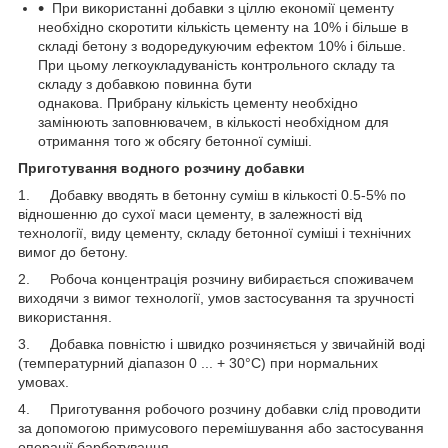
При використанні добавки з ціллю економії цементу
необхідно скоротити кількість цементу на 10% і більше в
складі бетону з водоредукуючим ефектом 10% і більше.
При цьому легкоукладуваність контрольного складу та
складу з добавкою повинна бути
однакова. Прибрану кількість цементу необхідно
замінюють заповнювачем, в кількості необхідном для
отримання того ж обсягу бетонної суміші.
Приготування водного розчину добавки
1. Добавку вводять в бетонну суміш в кількості 0.5-5% по
відношенню до сухої маси цементу, в залежності від
технології, виду цементу, складу бетонної суміші і технічних
вимог до бетону.
2. Робоча концентрація розчину вибирається споживачем
виходячи з вимог технології, умов застосування та зручності
використання.
3. Добавка повністю і швидко розчиняється у звичайній воді
(температурний діапазон 0 ... + 30°С) при нормальних
умовах.
4. Приготування робочого розчину добавки слід проводити
за допомогою примусового перемішування або застосування
операції барботування.