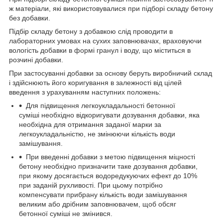
ж матеріали, які використовувалися при підборі складу бетону
без добавки.
Підбір складу бетону з добавкою слід проводити в
лабораторних умовах на сухих заповнювачах, враховуючи
вологість добавки в формі гранул і воду, що міститься в
розчині добавки.
При застосуванні добавки за основу беруть виробничий склад
і здійснюють його коригування в залежності від цілей
введення з урахуванням наступних положень:
Для підвищення легкоукладальності бетонної
суміші необхідно відкоригувати дозування добавки, яка
необхідна для отримання заданої марки за
легкоукладальністю, не змінюючи кількість води
замішування.
При введенні добавки з метою підвищення міцності
бетону необхідно призначити таке дозування добавки,
при якому досягається водоредукуючих ефект до 10%
при заданій рухливості. При цьому потрібно
компенсувати прибрану кількість води замішування
великим або дрібним заповнювачем, щоб обсяг
бетонної суміші не змінився.